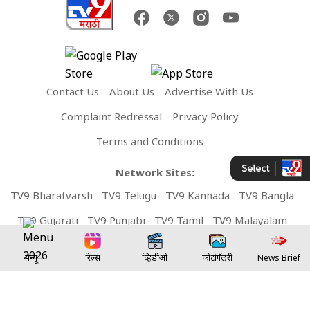
Contact Us
About Us
Advertise With Us
Complaint Redressal
Privacy Policy
Terms and Conditions
Network Sites:
TV9 Bharatvarsh
TV9 Telugu
TV9 Kannada
TV9 Bangla
TV9 Gujarati
TV9 Punjabi
TV9 Tamil
TV9 Malayalam
TV9 UP
News9 LIVE
Money9 LIVE
मेन्यू
रिल्स
व्हिडीओ
फोटोगॅलरी
News Brief
Copyright © 2026 TV9Marathi. All rights reserved.