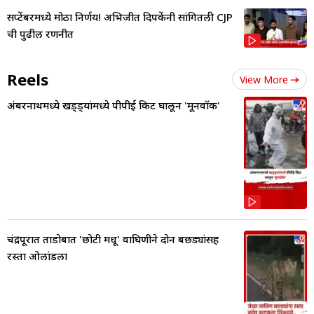
सप्टेंबरमध्ये मोठा निर्णय! अभिजीत दिपकेंनी सांगितली CJP
ची पुढील रणनीत
Reels
View More
अंबरनाथमध्ये खड्ड्यांमध्ये पीपीई किट घालून 'मूनवॉक'
चंद्रपूरात ताडोबात 'छोटी मधू' वाघिणीने दोन बछड्यांसह
रस्ता ओलांडला