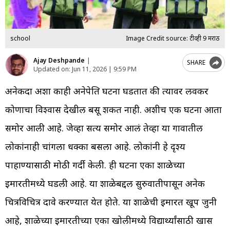
school
Image Credit source: टीव्ही 9 मराठी
Ajay Deshpande
|
SHARE
Updated on:
Jun 11, 2026 | 9:59 PM
अनेकदा अशा काही अनेपेक्षित घटना घडतात की त्यावर लवकर
कोणाचा विश्वास देखील बसू शकत नाही. अशीच एक घटना आता
समोर आली आहे. जेव्हा सत्य समोर आलं तेव्हा या गावातील
लोकांनाही चांगला धक्का बसला आहे. लोकांनी हे दृश्य
पाहाण्यासाठी मोठी गर्दी केली. ही घटना एका शाळेच्या
इमारतीमध्ये घडली आहे. या शाळेबद्दल सुरुवातीपासून अनेक
चित्रविचित्र दावे करण्यात येत होते. या शाळेची इमारत खूप जुनी
आहे, शाळेच्या इमारतीच्या एका खोलीमध्ये विद्यार्थ्यांसाठी खास