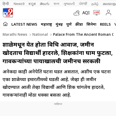
हिन्दी 
News9
ಕನ್ನಡ
తెలుగు
বাংলা
ગુજરાતી
ਪੰਜਾਬੀ
தமிழ்
മലയാള
AQI
LATEST NEWS
महाराष्ट्र
मुंबई
पुणे
क्रीडा
सिनेमा
REELS
Marathi News
National
Palace From The Ancient Roman Civi
शाळेमधून येत होता विचित्र आवाज, जमीन
खोदताच विद्यार्थी हादरले, शिक्षकांना घाम फुटला,
गावकऱ्यांच्या पायाखालची जमीनच सरकली
अनेकदा काही अनेपेक्षित घटना घडत असतात, अशीच एक घटना
एका शाळेच्या इमारतीमध्ये घडली आहे. जेव्हा ही जमीन
खोदण्यात आली तेव्हा विद्यार्थी आणि शिक्षक चांगलेच हादरले,
गावकऱ्यांनाही मोठा धक्का बसला आहे.