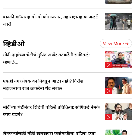
वादळी वाऱ्यासह धो-धो कोसळणार, महाराष्ट्रासह या अलर्ट
जारी
व्हिडीओ
View More
मोदी-शहांच्या भेटीचं गुपित अखेर तटकरेंनी सांगितलं;
म्हणाले...
एकही नगरसेवक का निवडून आला नाही? गिरीश
महाजनांचा राज ठाकरेंना थेट सवाल
मोदींच्या भेटीनंतर शिंदेची पहिली प्रतिक्रिया; सांगितलं नेमकं
काय घडलं?
शेतकऱ्यांसाठी मोठी खुशखबर! कर्जमाफीचा पहिला हप्ता