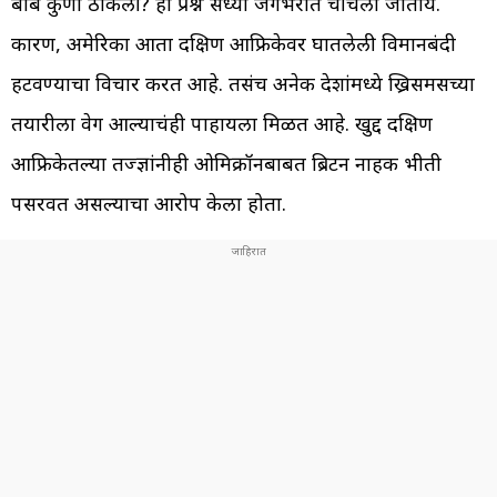
बोंब कुणी ठोकली? हा प्रश्न सध्या जगभरात चर्चिला जातोय.
कारण, अमेरिका आता दक्षिण आफ्रिकेवर घातलेली विमानबंदी
हटवण्याचा विचार करत आहे. तसंच अनेक देशांमध्ये ख्रिसमसच्या
तयारीला वेग आल्याचंही पाहायला मिळत आहे. खुद्द दक्षिण
आफ्रिकेतल्या तज्ज्ञांनीही ओमिक्रॉनबाबत ब्रिटन नाहक भीती
पसरवत असल्याचा आरोप केला होता.