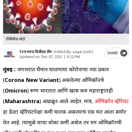
प्रातिनिधीक फोटो
TV9 मराठी डिजीटल टीम
|
Edited By: sagar joshi
|
SHARE
Updated on:
Dec 07, 2021 | 9:22 PM
मुंबई :
जगभरात थैमान घालणाऱ्या कोरोनाचा नवा प्रकार
(
Corona New Variant
) असलेल्या ओमिक्रॉनचे
(
Omicron
) रुग्ण भारतात आणि खास करु महाराष्ट्रातही
(
Maharashtra
) आढळून आले आहेत. मात्र,
ओमिक्रॉन व्हेरियंट
हा डेल्टा व्हेरियंटपेक्षा कमी घातक असल्याचं एक मत आता समोर
येत आहे. त्यामुळे याचा धोका कमी असेल तर मग ओमिक्रॉनची