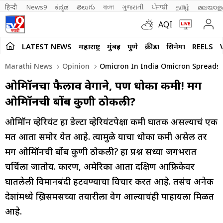
हिन्दी 
News9
ಕನ್ನಡ
తెలుగు
বাংলা
ગુજરાતી
ਪੰਜਾਬੀ
தமிழ்
മലയാള
AQI
LATEST NEWS
महाराष्ट्र
मुंबई
पुणे
क्रीडा
सिनेमा
REELS
Marathi News
Opinion
Omicron In India Omicron Spreads R
ओमिक्रॉनचा फैलाव वेगाने, पण धोका कमी! मग
ओमिक्रॉनची बोंब कुणी ठोकली?
ओमिक्रॉन व्हेरियंट हा डेल्टा व्हेरियंटपेक्षा कमी घातक असल्याचं एक
मत आता समोर येत आहे. त्यामुळे याचा धोका कमी असेल तर
मग ओमिक्रॉनची बोंब कुणी ठोकली? हा प्रश्न सध्या जगभरात
चर्चिला जातोय. कारण, अमेरिका आता दक्षिण आफ्रिकेवर
घातलेली विमानबंदी हटवण्याचा विचार करत आहे. तसंच अनेक
देशांमध्ये ख्रिसमसच्या तयारीला वेग आल्याचंही पाहायला मिळत
आहे.