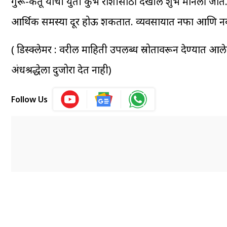
गुरू-केतू यांची युती कुंभ राशीसाठी देखील शुभ मानली जाते
आर्थिक समस्या दूर होऊ शकतात. व्यवसायात नफा आणि नव
( डिस्क्लेमर : वरील माहिती उपलब्ध स्रोतावरून देण्यात आल
अंधश्रद्धेला दुजोरा देत नाही)
Follow Us