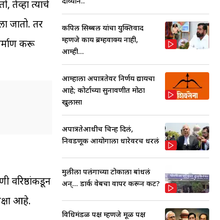
दाव्याने..
 तेव्हा त्याचे
नला जातो. तर
कपिल सिब्बल यांचा युक्तिवाद
म्हणजे काय ब्रम्हवाक्य नाही,
िर्माण करू
आम्ही...
आम्हाला अपात्रतेवर निर्णय द्यायचा
आहे; कोर्टाच्या सुनावणीत मोठा
खुलासा
अपात्रतेआधीच चिन्ह दिलं,
निवडणूक आयोगाला धारेवरच धरलं
मुलीला पलंगाच्या टोकाला बांधलं
ी वरिष्ठांकडून
अन्... डार्क वेबचा वापर करून कट?
क्षा आहे.
विधिमंडळ पक्ष म्हणजे मूळ पक्ष