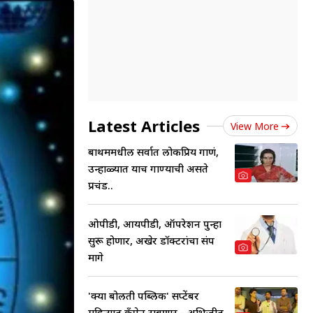
Latest Articles
View More
बाथरुममधील सर्वात लोकप्रिय गाणं,
उन्हाळ्यात याच गाण्याची असते
प्रचंड..
ओपीडी, आयपीडी, ऑपरेशन पुन्हा
सुरू होणार, अखेर डॉक्टरांचा संप
मागे
'क्या बोलती पब्लिक' सप्टेंबर
महिन्यात कँपेन राबणार - अभिजीत