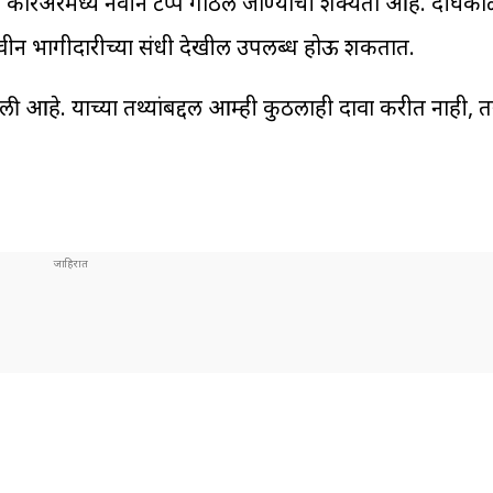
. करिअरमध्ये नवीन टप्पे गाठले जाण्याची शक्यता आहे. दीर्घका
ीन भागीदारीच्या संधी देखील उपलब्ध होऊ शकतात.
ेली आहे. याच्या तथ्यांबद्दल आम्ही कुठलाही दावा करीत नाही, 