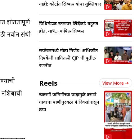
नाही; कोर्टात सिब्बल यांचा युक्तिवाद
त शांततापूर्ण
विधिमंडळ स्तरावर शिंदेंकडे बहुमत
होतं, मात्र... कपिल सिब्बल
ाठी नवीन संधी
सप्टेंबरमध्ये मोठा निर्णय! अभिजीत
दिपकेंनी सांगितली CJP ची पुढील
रणनीत
ोण्याची
Reels
View More
. नशिबाची
खासगी जमिनीच्या वादामुळे दसाने
गावाचा पाणीपुरवठा 4 दिवसांपासून
ठप्प