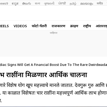
ews9
ಕನ್ನಡ
తెలుగు
বাংলা
ગુજરાતી
ਪੰਜਾਬੀ
தமிழ்
മലയാളം
मनी9
REELS
VIDEOS
फोटो गॅलरी
राजकारण
क्राईम
राष्ट्रीय
आंतरराष्ट
diac Signs Will Get A Financial Boost Due To The Rare Dwirdwad
ा’ 4 शुभ राशींना मिळणार आर्थिक चालना
 होणारे विशेष योग खूप महत्त्वाचे मानले जातात. देवगुरू गुरु आणि छ
 आहे. या काळात विशेषतः चार राशींना महत्त्वपूर्ण आर्थिक लाभ हो
त.