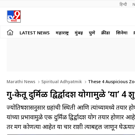
हिन्दी 
N
LATEST NEWS
महाराष्ट्र
मुंबई
पुणे
क्रीडा
सिनेमा
Marathi News
Spiritual Adhyatmik
These 4 Auspicious Zo
Between Guru And Ketu
गुरु-केतू दुर्मिळ द्विर्द्वादश योगामुळे ‘य
ज्योतिषशास्त्रानुसार ग्रहांची स्थिती आणि त्यांच्यामध्ये तयार
यांच्या प्रभावामुळे एक दुर्मिळ द्विर्द्वादश योग तयार होणार
तर मग कोणत्या आहेत या चार राशी त्याबद्दल जाणून घेऊया