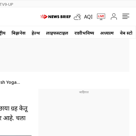
TV9-UP
AQI
्रीय
बिझनेस
हेल्थ
लाईफस्टाईल
राशीभविष्य
अध्यात्म
वेब स्टोर
ash Yoga
ाया ग्रह केतू
णार आहे. चला