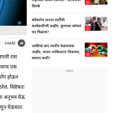
दिपके
कॉकरोच जनता पार्टीची
कार्यकारिणी जाहीर, कुणाला कोणतं
पद मिळालं?
SHARE
आशिया कप स्पर्धेचं वेळापत्रक
जाहीर, भारत-पाकिस्तान भिडणार,
ह आपली रास
सामना कधी?
. असाच एक
संयोग होऊन
 ठरेल. विशेषतः
ंचा अनुभव येऊ
ाणून घेऊयात.