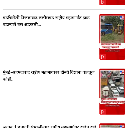
गडचिरोली निजामबाद छत्तीसगड राष्ट्रीय महामार्गात झाड
पडल्याने बस अडकली...
मुंबई-अहमदाबाद राष्ट्रीय महामार्गावर दोन्ही दिशांना वाहतूक
कोंडी...
ळगाव ते छत्रपती संभाजीनगर राष्ट्रीय महामार्गावर खड्डेच खड्डे