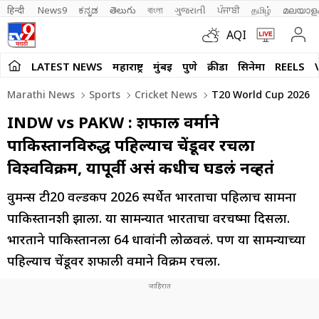
हिन्दी 
News9
ಕನ್ನಡ
తెలుగు
বাংলা
ગુજરાતી
ਪੰਜਾਬੀ
தமிழ்
മലയാള
AQI
LATEST NEWS
महाराष्ट्र
मुंबई
पुणे
क्रीडा
सिनेमा
REELS
Marathi News
Sports
Cricket News
T20 World Cup 2026 IN
INDW vs PAKW : शफाली वर्माने
पाकिस्तानविरुद्ध पहिल्याच चेंडूवर रचला
विश्वविक्रम, यापूर्वी असं कधीच घडलं नव्हतं
वुमन्स टी20 वर्ल्डकप 2026 स्पर्धेत भारताचा पहिलाच सामना
पाकिस्तानशी झाला. या सामन्यात भारताचा वरचष्मा दिसला.
भारताने पाकिस्तानला 64 धावांनी लोळवलं. पण या सामन्याच्या
पहिल्याच चेंडूवर शफाली वर्माने विक्रम रचला.