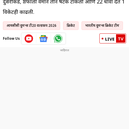
दुसरीकडे, शफाली वर्माने तीन षटकं टाकली आणि 22 धावा देत 1
विकेटही काढली.
आयसीसी वुमन्स टी20 वर्ल्डकप 2026
क्रिकेट
भारतीय वुमन्स क्रिकेट टीम
TV
Follow Us
LIVE