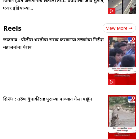
विमान हवेत असतानाच छताला तडा...प्रवाशांचा जीव मुठीत;
एअर इंडियाच्या...
Reels
View More
जळगाव : पोलीस भरतीचा सराव करणाऱ्या तरुणांचा गिरीश
महाजनांना घेराव
शिरूर : तरुण दुचाकीसह पुराच्या पाण्यात गेला वाहून