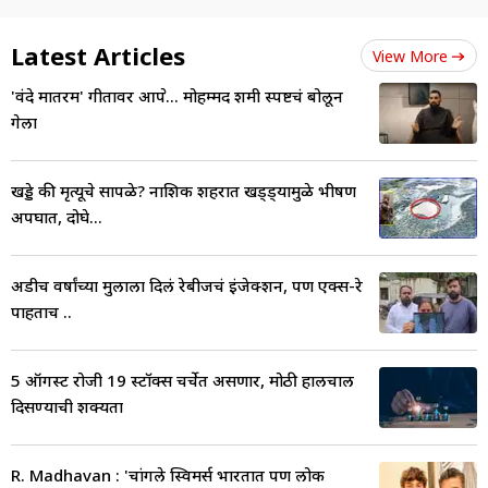
Latest Articles
View More
'वंदे मातरम' गीतावर आक्षेप... मोहम्मद शमी स्पष्टचं बोलून
गेला
खड्डे की मृत्यूचे सापळे? नाशिक शहरात खड्ड्यामुळे भीषण
अपघात, दोघे...
अडीच वर्षांच्या मुलाला दिलं रेबीजचं इंजेक्शन, पण एक्स-रे
पाहताच ..
5 ऑगस्ट रोजी 19 स्टॉक्स चर्चेत असणार, मोठी हालचाल
दिसण्याची शक्यता
R. Madhavan : 'चांगले स्विमर्स भारतात पण लोक