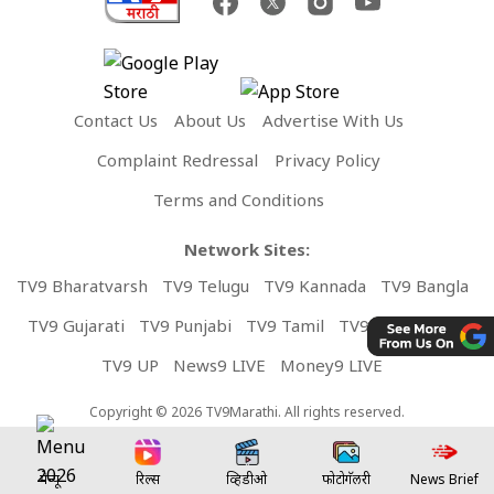
Contact Us
About Us
Advertise With Us
Complaint Redressal
Privacy Policy
Terms and Conditions
Network Sites:
TV9 Bharatvarsh
TV9 Telugu
TV9 Kannada
TV9 Bangla
TV9 Gujarati
TV9 Punjabi
TV9 Tamil
TV9 Malayalam
TV9 UP
News9 LIVE
Money9 LIVE
Copyright © 2026 TV9Marathi. All rights reserved.
मेन्यू
रिल्स
व्हिडीओ
फोटोगॅलरी
News Brief