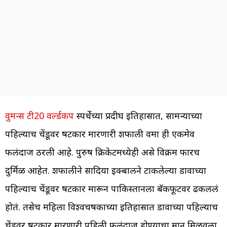
वुमन्स टी20 वर्ल्डकप
स्पर्धेच्या प्रदीर्घ इतिहासात, सामन्याच्या
पहिल्याच चेंडूवर षटकार मारणारी शफाली वर्मा ही एकमेव
फलंदाज ठरली आहे. पुरुष क्रिकेटमध्येही असे विक्रम फारच
दुर्मिळ आहेत. शफालीने सादिया इक्बालने टाकलेल्या डावाच्या
पहिल्याच चेंडूवर षटकार मारून पाकिस्तानला बॅकफूटवर ढकललं
होतं. तसेच महिला विश्वचषकाच्या इतिहासात डावाच्या पहिल्याच
चेंडूवर षटकार मारणारी पहिली फलंदाज होण्याचा मान मिळवला