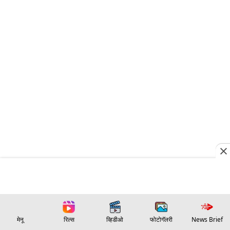
मेनू
रिल्स
व्हिडीओ
फोटोगॅलरी
News Brief