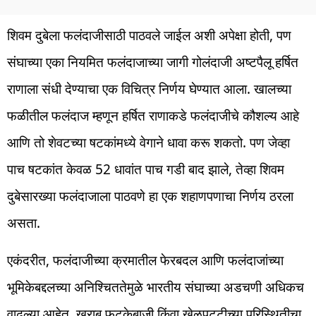
शिवम दुबेला फलंदाजीसाठी पाठवले जाईल अशी अपेक्षा होती, पण
संघाच्या एका नियमित फलंदाजाच्या जागी गोलंदाजी अष्टपैलू हर्षित
राणाला संधी देण्याचा एक विचित्र निर्णय घेण्यात आला. खालच्या
फळीतील फलंदाज म्हणून हर्षित राणाकडे फलंदाजीचे कौशल्य आहे
आणि तो शेवटच्या षटकांमध्ये वेगाने धावा करू शकतो. पण जेव्हा
पाच षटकांत केवळ 52 धावांत पाच गडी बाद झाले, तेव्हा शिवम
दुबेसारख्या फलंदाजाला पाठवणे हा एक शहाणपणाचा निर्णय ठरला
असता.
एकंदरीत, फलंदाजीच्या क्रमातील फेरबदल आणि फलंदाजांच्या
भूमिकेबद्दलच्या अनिश्चिततेमुळे भारतीय संघाच्या अडचणी अधिकच
वाढल्या आहेत. खराब फटकेबाजी किंवा खेळपट्टीच्या परिस्थितीचा