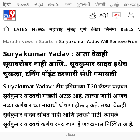
हिन्दी 
News9
ಕನ್ನಡ
తెలుగు
বাংলা
ગુજરાતી
ਪੰਜਾਬੀ
தமிழ்
മലയാള
AQI
LATEST NEWS
महाराष्ट्र
मुंबई
पुणे
क्रीडा
सिनेमा
REELS
Marathi News
Sports
Suryakumar Yadav Will Remove From T
Suryakumar Yadav : आता वेळही
सूर्याबरोबर नाही आणि.. सूर्यकुमार यादव इथेच
चुकला, टर्निंग पॉइंट ठरणारी संधी गमावली
Suryakumar Yadav : टीम इंडियाच्या T20 कॅप्टन पदावरुन
सूर्यकुमार यादवची गच्छंती अटळ आहे. त्याच्या जागी आजच
नव्या कर्णधाराच्या नावाची घोषणा होऊ शकते. सध्या वेळही
सूर्यकुमार यादव सोबत नाही आणि इतरही गोष्टी. त्यामुळे
सूर्यकुमार यादवचं कर्णधारपद जाणं हे जवळपास निश्चित आहे.