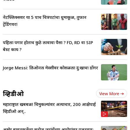
नेटफ्लिक्सवर या 5 पाच चित्रपटांचा धुमाकूळ, तुफान
ट्रेंडिंगवर!
पहिला पगार होताच कुठे लावावा पैसा ? FD, RD वा SIP
बेस्ट काय ?
Jorge Messi: लिओनल मेस्सीवर कोसळला दु:खाचा डोंगर
व्हिडीओ
View More
महाराष्ट्रात खबबळ! चिमुकल्यांवर अत्याचार, 200 आक्षेपार्ह
व्हिडीओ अन्..
अखेर बावनकुळेंचा मनोज जरांगेंच्या आरोपांवर पलटवार;