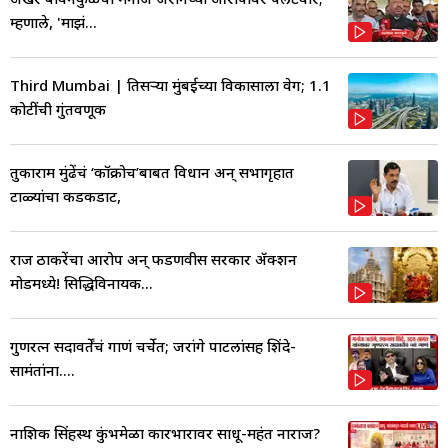
म्हणाले, 'माझं...
Third Mumbai | तिसऱ्या मुंबईच्या विकासाला वेग; 1.1
कोटींची गुंतवणूक
तुकाराम मुंढेंचं ‘कॉक्रोच’बाबत विधान अन् सभागृहात
टाळ्यांचा कडकडाट,
राज ठाकरेंचा आरोप अन् फडणवीस सरकार ॲक्शन
मोडमध्ये! सिद्धिविनायक...
गुणरत्न सदावर्तेंचं गाणं चर्चेत; जरांगे पाटलांसह शिंदे-
सामंतांना....
नाशिक सिंहस्थ कुंभमेळा कारभारावर साधू-महंत नाराज?