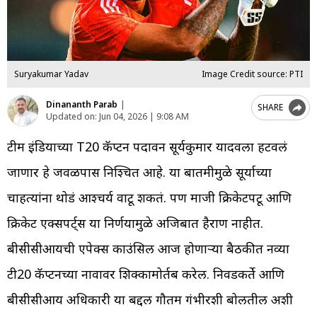
Suryakumar Yadav
Image Credit source: PTI
Dinananth Parab
|
SHARE
Updated on:
Jun 04, 2026 | 9:08 AM
टीम इंडियाच्या T20 कॅप्टन पदावरुन सूर्यकुमार यादवला हटवलं
जाणार हे जवळपास निश्चित आहे. या बातमीमुळे सूर्याच्या
चाहत्यांना थोडं आश्चर्य वाटू शकतं. पण माजी क्रिकेटपटू आणि
क्रिकेट एक्सपर्ट्स या निर्णयामुळे अजिबात हैराण नाहीत.
बीसीसीआयची एपेक्स काउंसिल आज होणाऱ्या बैठकीत नव्या
टी20 कॅप्टनच्या नावावर शिक्कामोर्तब करेल. निवडकर्ते आणि
बीसीसीआय अधिकारी या बद्दल गौतम गंभीरशी बोलतील अशी