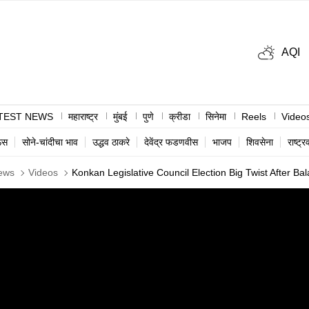
AQI
TEST NEWS
महाराष्ट्र
मुंबई
पुणे
क्रीडा
सिनेमा
Reels
Video
ऊस
सोने-चांदीचा भाव
उद्धव ठाकरे
देवेंद्र फडणवीस
भाजप
शिवसेना
राष्ट्र
ews
Videos
Konkan Legislative Council Election Big Twist After B