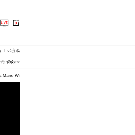
s
फोटो गॅलरी
राजकारण
क्राईम
राष्ट्रीय
आंतरराष्ट्रीय
बिझनेस
हेल्
वादी काँग्रेस पार्टी
काँग्रेस
संजय राऊत
शरद पवार
ala Mane Withdrawal