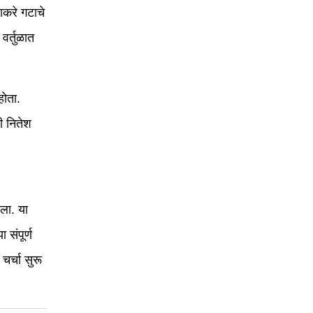
ाकरे गटाचे
वर्तुळात
होता.
ी नितेश
तला. या
संपूर्ण
र्चा सुरू