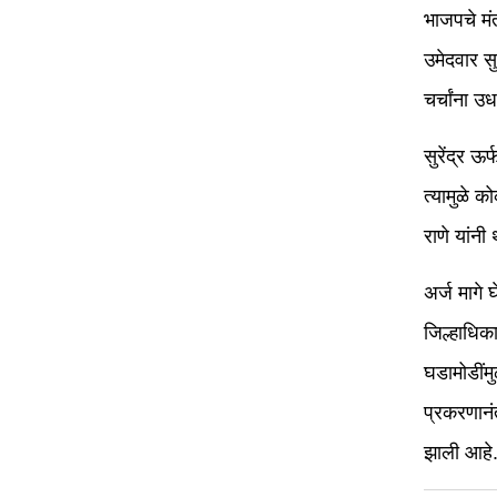
भाजपचे मं
उमेदवार सु
चर्चांना 
सुरेंद्र ऊ
त्यामुळे क
राणे यांन
अर्ज मागे 
जिल्हाधिका
घडामोडींमु
प्रकरणानं
झाली आहे