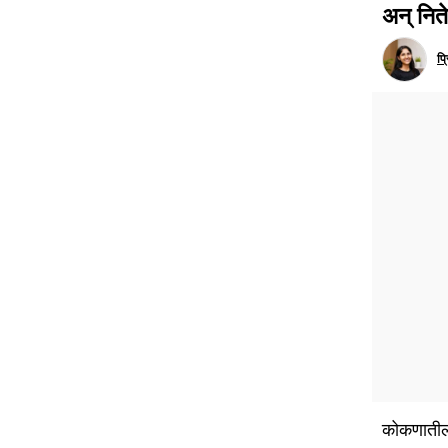
अन् निते
प्
कोकणातील 