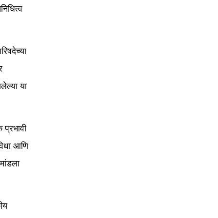
िनिधित्व
िषदेच्या
र
ेल्या या
क प्रभावी
ुविधा आणि
मांडला
कीय