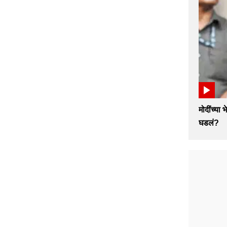
मोदींच्या
घडलं?