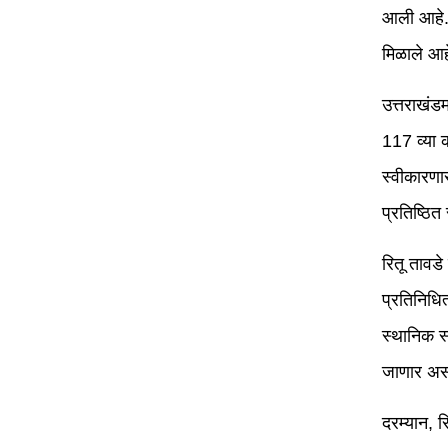
आली आहे. य
मिळाले आह
उत्तराखंड
117 व्या क
स्वीकारणा
प्रतिष्ठित
रितू तावडे
प्रतिनिधि
स्थानिक स
जाणार असल
दरम्यान, 