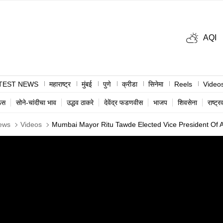
AQI
TEST NEWS
महाराष्ट्र
मुंबई
पुणे
क्रीडा
सिनेमा
Reels
Video
ऊस
सोने-चांदीचा भाव
उद्धव ठाकरे
देवेंद्र फडणवीस
भाजप
शिवसेना
राष्ट्र
ews
Videos
Mumbai Mayor Ritu Tawde Elected Vice President Of Al