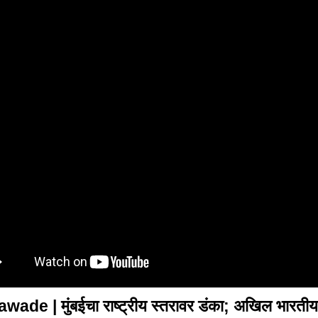
wade | मुंबईचा राष्ट्रीय स्तरावर डंका; अखिल भारतीय