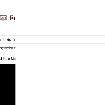
s
फोटो गॅलरी
राजकारण
क्राईम
राष्ट्रीय
आंतरराष्ट्रीय
बिझनेस
हेल्
वादी काँग्रेस पार्टी
काँग्रेस
संजय राऊत
शरद पवार
l India Mayors Council Strengthening Citys National Presence