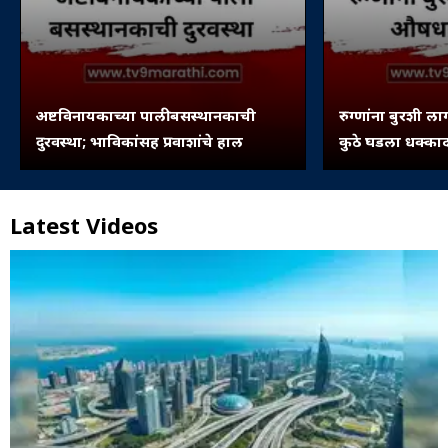
अष्टविनायकाच्या पाली बसस्थानकाची
रुग्णांना बुरशी ल
दुरवस्था; भाविकांसह प्रवाशांचे हाल
कुठे घडला धक्का
Latest Videos