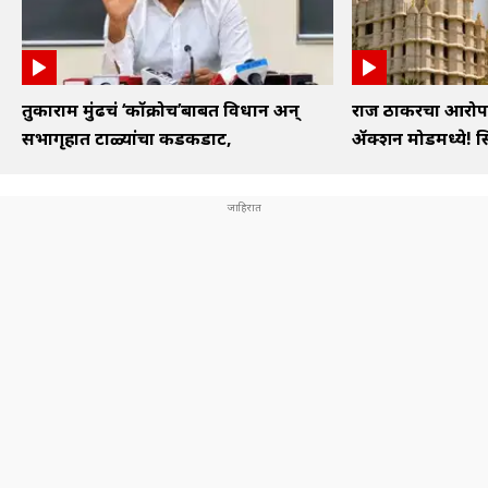
तुकाराम मुंढेंचं ‘कॉक्रोच’बाबत विधान अन्
राज ठाकरेंचा आर
सभागृहात टाळ्यांचा कडकडाट,
ॲक्शन मोडमध्ये! स