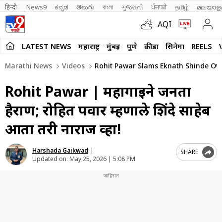
हिन्दी 
News9
ಕನ್ನಡ
తెలుగు
বাংলা
ગુજરાતી
ਪੰਜਾਬੀ
தமிழ்
മലയാള
AQI
LATEST NEWS
महाराष्ट्र
मुंबई
पुणे
क्रीडा
सिनेमा
REELS
Marathi News
Videos
Rohit Pawar Slams Eknath Shinde Over
Rohit Pawar | महागाईने जनता
हैराण; रोहित पवार म्हणाले शिंदे साहेब
आता तरी नाराज व्हा!
Harshada Gaikwad
|
SHARE
Updated on:
May 25, 2026 | 5:08 PM