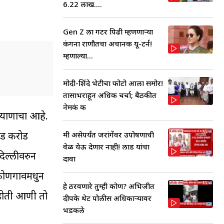
6.22 लाख....
Gen Z ला गटर पिढी म्हणणाऱ्या
कंगना राणौतचा अचानक यू-टर्न!
म्हणाल्या...
मोदी-शिंदे भेटीचा फोटो आला समोर!
तासाभराहून अधिक चर्चा; बैठकीत
नेमकं क
रियाणाचा आहे.
ीड करोड
मी असेपर्यंत जरांगेंवर उपोषणाची
वेळ येऊ देणार नाही! लाड यांचा
दिल्लीवरुन
दावा
 कोणगावमधुन
हे ठरवणारे तुम्ही कोण? अभिजीत
ी होती आणी तो
दीपके थेट पोलीस अधिकाऱ्यावर
भडकले