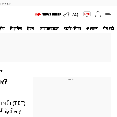
TV9-UP
AQI
्रीय
बिझनेस
हेल्थ
लाईफस्टाईल
राशीभविष्य
अध्यात्म
वेब स्टोर
er
पर?
 परीक्षा (TET)
तरी देखील हा