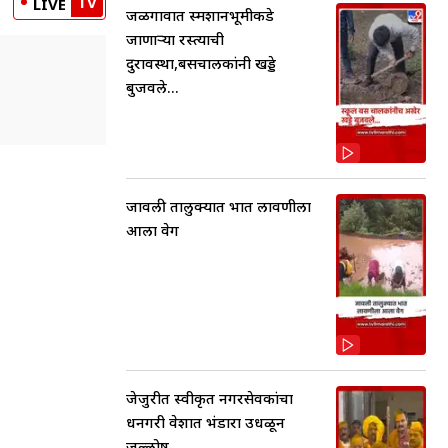
TV
LIVE
जळगावात स्मशानभूमीकडे
जाणाऱ्या रस्त्याची
दुरावस्था,बसचालकांनी खड्डे
बुजवले...
जावली तालुक्यात भात लावणीला
आला वेग
जेजुरीत स्वीकृत नगरसेवकांचा
धनगरी वेशात भंडारा उधळून
जल्लोष