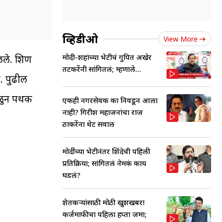
व्हिडीओ
View More
मोदी-शहांच्या भेटीचं गुपित अखेर
. शिक्षण
तटकरेंनी सांगितलं; म्हणाले...
े. पुढील
िळुन पथक
एकही नगरसेवक का निवडून आला
नाही? गिरीश महाजनांचा राज
ठाकरेंना थेट सवाल
मोदींच्या भेटीनंतर शिंदेची पहिली
प्रतिक्रिया; सांगितलं नेमकं काय
घडलं?
शेतकऱ्यांसाठी मोठी खुशखबर!
कर्जमाफीचा पहिला हप्ता जमा;