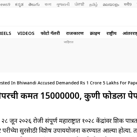
ews9
ಕನ್ನಡ
తెలుగు
বাংলা
ગુજરાતી
ਪੰਜਾਬੀ
தமிழ்
മലയാളം
मनी9
REELS
VIDEOS
फोटो गॅलरी
राजकारण
क्राईम
राष्ट्रीय
आंतरराष्ट
sted In Bhiwandi Accused Demanded Rs 1 Crore 5 Lakhs For Pap
रची किंमत 15000000, कुणी फोडला पे
जून २०२६ रोजी संपूर्ण महाराष्ट्रात १०२८ केंद्रांवर शिक्षक पात्रता
रीक्षेच्या सुरक्षेसाठी विशेष उपाययोजना करण्यात आल्या होत्या. 