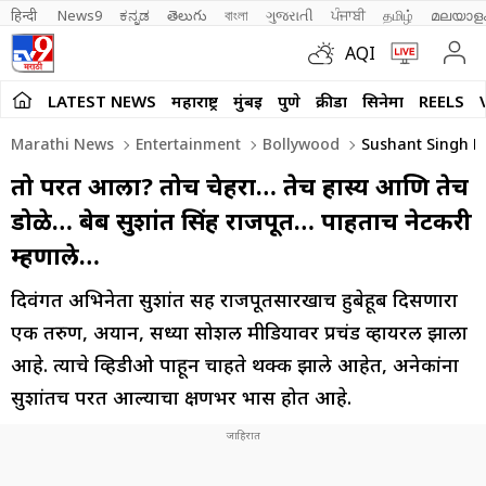
हिन्दी 
News9
ಕನ್ನಡ
తెలుగు
বাংলা
ગુજરાતી
ਪੰਜਾਬੀ
தமிழ்
മലയാള
AQI
LATEST NEWS
महाराष्ट्र
मुंबई
पुणे
क्रीडा
सिनेमा
REELS
Marathi News
Entertainment
Bollywood
Sushant Singh Ra
तो परत आला? तोच चेहरा… तेच हास्य आणि तेच
डोळे… हुबेहुब सुशांत सिंह राजपूत… पाहताच नेटकरी
म्हणाले…
दिवंगत अभिनेता सुशांत सिंह राजपूतसारखाच हुबेहूब दिसणारा
एक तरुण, अयान, सध्या सोशल मीडियावर प्रचंड व्हायरल झाला
आहे. त्याचे व्हिडीओ पाहून चाहते थक्क झाले आहेत, अनेकांना
सुशांतच परत आल्याचा क्षणभर भास होत आहे.