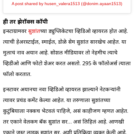
A post shared by husen_valera1513 (@donim.ayaan1513)
ही तर झेरॉक्स कॉपी
इन्स्टाग्रामवर
सुशांत
च्या ड्युप्लिकेटचा व्हिडिओ व्हायरल होत आहे.
त्याची हेअरस्टाईल, स्माईल, डोळे सेम सुशांत सारखेच आहेत. या
मुलाचं नाव अयान आहे. सोशल मीडियावर तो नेहमीच त्याचे
व्हिडीओ आणि फोटो शेअर करत असतो. 295 के फॉलोअर्स त्याला
फॉलो करतात.
इन्स्टावर अयानचा नवा व्हिडिओ व्हायरल झाल्याने नेटकऱ्यांनी
त्यावर प्रचंड कमेंट केल्या आहेत. या तरुणाला सुशांतच्या
कुटुंबियाला नक्कीच भेटवलं पाहिजे, असं काहीजण म्हणत आहेत.
तर एकाने वेलकम बॅक सुशांत सर… असं लिहिलं आहे. आणखी
एकाने जस्ट लाइक सुशांत सर, अशी प्रतिक्रिया व्यक्त केली आहे.