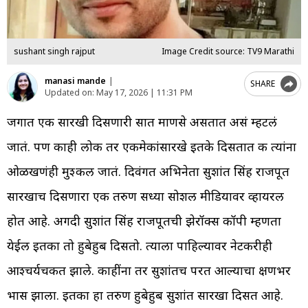
sushant singh rajput
Image Credit source: TV9 Marathi
manasi mande
|
SHARE
Updated on:
May 17, 2026 | 11:31 PM
जगात एक सारखी दिसणारी सात माणसे असतात असं म्हटलं
जातं. पण काही लोक तर एकमेकांसारखे इतके दिसतात की त्यांना
ओळखणंही मुश्कील जातं. दिवंगत अभिनेता सुशांत सिंह राजपूत
सारखाच दिसणारा एक तरुण सध्या सोशल मीडियावर व्हायरल
होत आहे. अगदी सुशांत सिंह राजपूतची झेरॉक्स कॉपी म्हणता
येईल इतका तो हुबेहुब दिसतो. त्याला पाहिल्यावर नेटकरीही
आश्चर्यचकीत झाले. काहींना तर सुशांतच परत आल्याचा क्षणभर
भास झाला. इतका हा तरुण हुबेहुब सुशांत सारखा दिसत आहे.