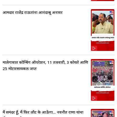
आमदार राजेंद्र राऊतांना आनंदाश्रू अनावर
मालेगावात कोम्बिंग ऑपरेशन, 11 तलवारी, 3 कोयते आणि
25 मोटारसायकल जप्त
मैं समंदर हूँ, मैं फिर लौट के आऊँगा... नवनीत राणा यांचा