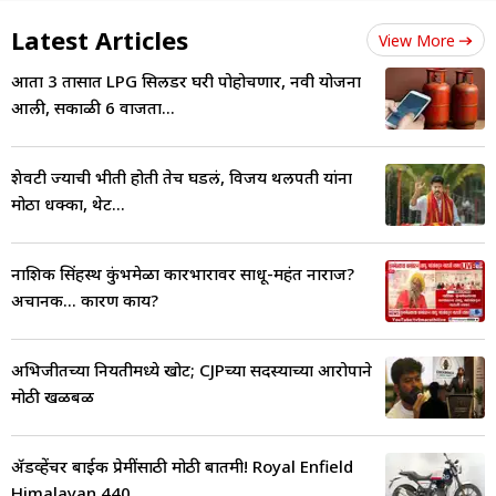
Latest Articles
View More
आता 3 तासात LPG सिलिंडर घरी पोहोचणार, नवी योजना
आली, सकाळी 6 वाजता...
शेवटी ज्याची भीती होती तेच घडलं, विजय थलपती यांना
मोठा धक्का, थेट...
नाशिक सिंहस्थ कुंभमेळा कारभारावर साधू-महंत नाराज?
अचानक... कारण काय?
अभिजीतच्या नियतीमध्ये खोट; CJPच्या सदस्याच्या आरोपाने
मोठी खळबळ
ॲडव्हेंचर बाईक प्रेमींसाठी मोठी बातमी! Royal Enfield
Himalayan 440..