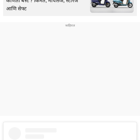
कोणती बेस्ट ? किंमत, मायलेज, स्टोरेज
आणि सेफ्ट