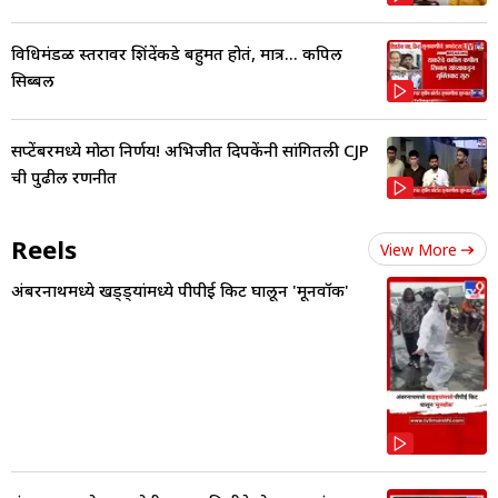
विधिमंडळ स्तरावर शिंदेंकडे बहुमत होतं, मात्र... कपिल
सिब्बल
सप्टेंबरमध्ये मोठा निर्णय! अभिजीत दिपकेंनी सांगितली CJP
ची पुढील रणनीत
Reels
View More
अंबरनाथमध्ये खड्ड्यांमध्ये पीपीई किट घालून 'मूनवॉक'