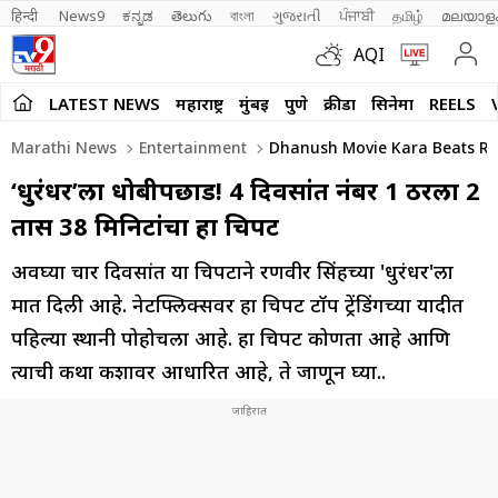
हिन्दी 
News9
ಕನ್ನಡ
తెలుగు
বাংলা
ગુજરાતી
ਪੰਜਾਬੀ
தமிழ்
മലയാള
AQI
LATEST NEWS
महाराष्ट्र
मुंबई
पुणे
क्रीडा
सिनेमा
REELS
Marathi News
Entertainment
Dhanush Movie Kara Beats Ran
‘धुरंधर’ला धोबीपछाड! 4 दिवसांत नंबर 1 ठरला 2
तास 38 मिनिटांचा हा चित्रपट
अवघ्या चार दिवसांत या चित्रपटाने रणवीर सिंहच्या 'धुरंधर'ला
मात दिली आहे. नेटफ्लिक्सवर हा चित्रपट टॉप ट्रेंडिंगच्या यादीत
पहिल्या स्थानी पोहोचला आहे. हा चित्रपट कोणता आहे आणि
त्याची कथा कशावर आधारित आहे, ते जाणून घ्या..