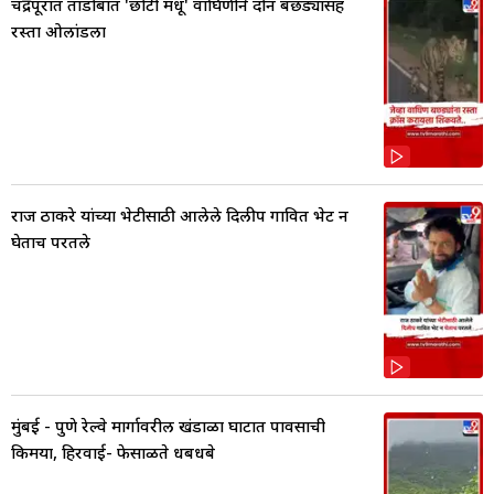
चंद्रपूरात ताडोबात 'छोटी मधू' वाघिणीने दोन बछड्यांसह
रस्ता ओलांडला
राज ठाकरे यांच्या भेटीसाठी आलेले दिलीप गावित भेट न
घेताच परतले
मुंबई - पुणे रेल्वे मार्गावरील खंडाळा घाटात पावसाची
किमया, हिरवाई- फेसाळते धबधबे