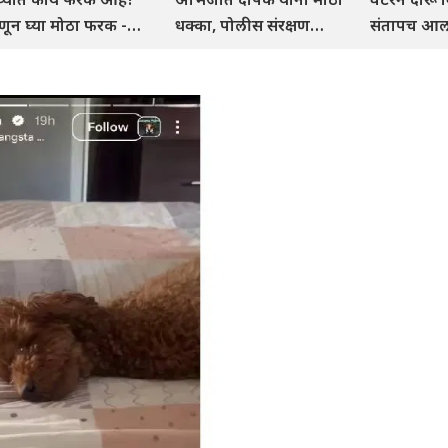
णून घ्या मोठा फरक -
धक्का, पोलीस संरक्षण
संतापच आला,
rathi News |
काढा, कारवाई करा, कोणी
तुकाराम मुंढे 
arn
के