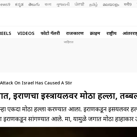
ews9
ಕನ್ನಡ
తెలుగు
বাংলা
ગુજરાતી
ਪੰਜਾਬੀ
தமிழ்
മലയാളം
मनी9
REELS
VIDEOS
फोटो गॅलरी
राजकारण
क्राईम
राष्ट्रीय
आंतरराष्ट
 Attack On Israel Has Caused A Stir
रूवात, इराणचा इस्त्रायलवर मोठा हल्ला, तब्ब
हा एकदा मोठा हल्ला करण्यात आला. इराणकडून इस्त्रायलवर हल
इराणकडून सांगण्यात आले. मात्र, यामुळे जगात मोठा हाहाकार 