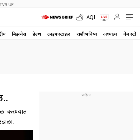
TV9-UP
AQI
्रीय
बिझनेस
हेल्थ
लाईफस्टाईल
राशीभविष्य
अध्यात्म
वेब स्टोर
ल..
्ला करण्यात
उडाला.