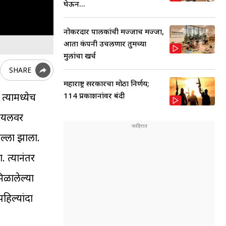
घेऊन...
नोकरदार पालकांची मज्जाच मज्जा,
आता कंपनी उचलणार तुमच्या
मुलांचा खर्च
SHARE
महाराष्ट्र सरकारचा मोठा निर्णय;
114 प्रकाशनांवर बंदी
त्यामध्येच
्रायलवर
हल्ला झाला.
 त्यानंतर
मिळालेल्या
पहिल्यांदा