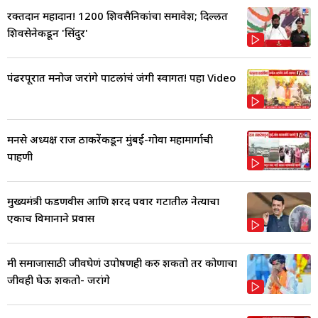
रक्तदान महादान! 1200 शिवसैनिकांचा समावेश; दिल्लीत
शिवसेनेकडून 'सिंदुर'
पंढरपूरात मनोज जरांगे पाटलांचं जंगी स्वागत! पहा Video
मनसे अध्यक्ष राज ठाकरेंकडून मुंबई-गोवा महामार्गाची
पाहणी
मुख्यमंत्री फडणवीस आणि शरद पवार गटातील नेत्याचा
एकाच विमानाने प्रवास
मी समाजासाठी जीवघेणं उपोषणही करु शकतो तर कोणाचा
जीवही घेऊ शकतो- जरांगे