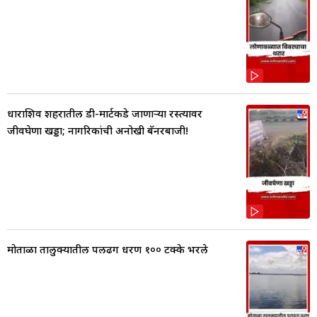
धाराशिव शहरातील डी-मार्टकडे जाणाऱ्या रस्त्यावर
जीवघेणा खड्डा; नागरिकांची अनोखी बॅनरबाजी!
मोताळा तालुक्यातील पलढग धरण १०० टक्के भरले