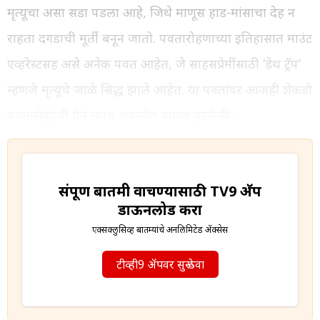
मृत्यूचा असा सडा पडला आहे, जिथे माणूस हाड-मांसाचा देह न
राहता दगडाची मूर्ती बनून जातो. पर्वतारोहणाच्या इतिहासात माउंट
एव्हरेस्टसह असे अनेक पर्वत आहेत, जे साहसप्रेमींसाठी ‘डेथ ट्रॅप’
म्हणजे मृत्यूचे जाळे सिद्ध झाले आहेत. या पर्वतांवर आजही शेकडो
पर्वतारोह्यांची प्रेतं त्याच अवस्थेत बर्फात पुरलेली...
संपूर्ण बातमी वाचण्यासाठी TV9 अ‍ॅप
डाऊनलोड करा
एक्सक्लुसिव्ह बातम्यांचे अनलिमिटेड अ‍ॅक्सेस
टीव्ही9 अ‍ॅपवर सुरू ठेवा