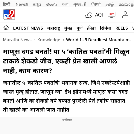
हिन्दी 
News9
ಕನ್ನಡ
తెలుగు
বাংলা
ગુજરાતી
ਪੰਜਾਬੀ
தமிழ்
മലയാള
AQI
LATEST NEWS
महाराष्ट्र
मुंबई
पुणे
क्रीडा
सिनेमा
REELS
Marathi News
Knowledge
World Is 5 Deadliest Mountains 
माणूस दगड बनतो! या ५ ‘कातिल पर्वतां’नी गिळून
टाकले शेकडो जीव, एकही प्रेत खाली आणलं
नाही, काय कारण?
जगातील ५ 'कातिल पर्वतांचे' भयानक सत्य, जिथे एव्हरेस्टपेक्षाही
जास्त मृत्यू होतात. जाणून घ्या 'डेथ झोन'मध्ये माणूस कसा दगड
बनतो आणि का शेकडो वर्षे बर्फात पुरलेली प्रेतं तशीच राहतात.
ती खाली का आणली जात नाहीत.