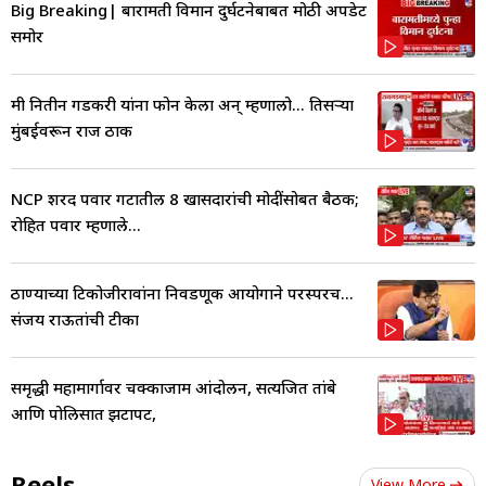
Big Breaking| बारामती विमान दुर्घटनेबाबत मोठी अपडेट
समोर
मी नितीन गडकरी यांना फोन केला अन् म्हणालो... तिसऱ्या
मुंबईवरून राज ठाक
NCP शरद पवार गटातील 8 खासदारांची मोदींसोबत बैठक;
रोहित पवार म्हणाले...
ठाण्याच्या टिकोजीरावांना निवडणूक आयोगाने परस्परच...
संजय राऊतांची टीका
समृद्धी महामार्गावर चक्काजाम आंदोलन, सत्यजित तांबे
आणि पोलिसात झटापट,
Reels
View More