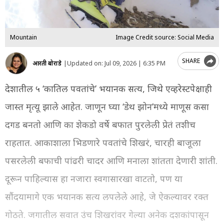
Mountain
Image Credit source: Social Media
SHARE
आरती बोराडे
|
Updated on:
Jul 09, 2026 | 6:35 PM
देशातील ५ ‘कातिल पर्वतांचे’ भयानक सत्य, जिथे एव्हरेस्टपेक्षाही
जास्त मृत्यू झाले आहेत. जाणून घ्या ‘डेथ झोन’मध्ये माणूस कसा
दगड बनतो आणि का शेकडो वर्षे बर्फात पुरलेली प्रेतं तशीच
राहतात. आकाशाला भिडणारे पर्वतांचे शिखरं, चारही बाजूला
पसरलेली बर्फाची पांढरी चादर आणि मनाला शांतता देणारी शांती.
दूरून पाहिल्यास हा नजारा स्वर्गासारखा वाटतो, पण या
सौंदर्यामागे एक भयानक सत्य लपलेले आहे, जे ऐकल्यावर रक्त
गोठते. जगातील सर्वात उंच शिखरांवर गेल्या अनेक दशकांपासून