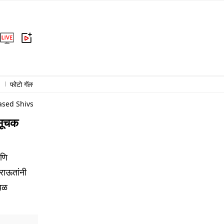
फोटो गॅलरी
राजकारण
क्राईम
राष्ट्रीय
आंतरराष्ट्रीय
बिझनेस
हेल्थ
sed Shivsena Minister Yogesh Kadam Suggestive Remark Following
 सूचक
णि
 राऊतांनी
ळबळ