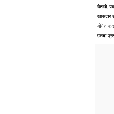
घेतली. प
खासदार सं
योगेश कदम 
एकदा प्रश