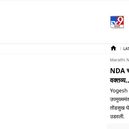
LA
Marathi 
NDA ची 
वक्तव्य
Yogesh 
उपमुख्यमंत
तोंडसुख घ
उडवली.