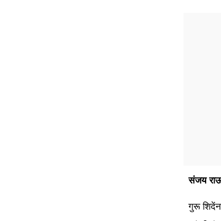
संजय राऊ
गुरू शिदे