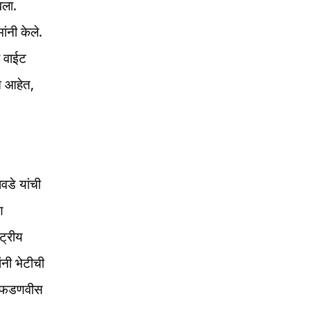
वला.
ंनी केले.
ा वाईट
त आहेत,
वडे यांची
ण
्ट्रीय
नी भेटीची
्र फडणवीस