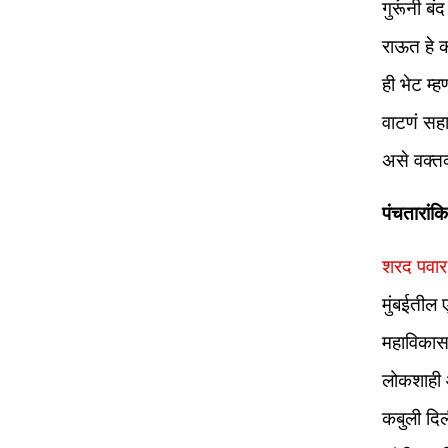
गुरूंनी ब
राऊत हे क
ही भेट म्
वाटणं सहा
असे वक्तव
पंचतारांक
शरद पवार
मुंबईतील 
महाविकास आ
लोकशाही आ
कबुली दिल