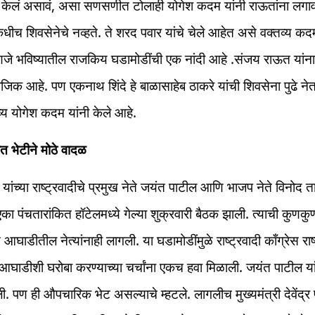
ंद केलं असावं, असा सणसणीत टोलाही योगेश कदम यांनी राऊतांना लगा
धीच शिवसेनेचे नव्हते. ते शरद पवार यांचे चेले आहेत असे वक्तव्य कदमा
हणजे भविष्यातील राजकिय घडामोडींची एक नांदी आहे .संजय राऊत यांन
जिक आहे. पण एकनाथ शिंदे हे बाळासाहेब ठाकरे यांची शिवसेना पुढे ने
्य योगेश कदम यांनी केले आहे.
ित भेटीने मोठे वादळ
यांच्या राष्ट्रवादीचे प्रमुख नेते जयंत पाटील आणि भाजप नेते विनोद ता
एका पंचतारांकित हॉटेलमध्ये गेल्या शुक्रवारी बैठक झाली. त्याची कुणकु
घाडीतील नेत्यांनाही लागली. या घडामोडींमुळे राष्ट्रवादी काँग्रेस राष
घाडीशी घरोबा करण्याच्या चर्चांना एकच हवा मिळाली. जयंत पाटील यां
ी. पण ही औपचारिक भेट असल्याचे म्हटले. लागलीच मुख्यमंत्री देवेंद