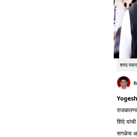
शरद पवार
K
Yogesh
राजकारणाल
शिंदे यां
सगळेच अवा