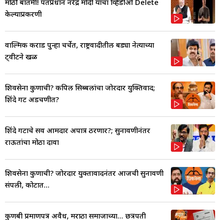
मोठी बातमी! पंतप्रधान नरेंद्र मोदी यांचा व्हिडीओ Delete
केल्याप्रकरणी
वाल्मिक कराड पुन्हा चर्चेत, राष्ट्रवादीतील बड्या नेत्याच्या
ट्वीटने खळ
शिवसेना कुणाची? कपिल सिब्बलांचा जोरदार युक्तिवाद;
शिंदे गट अडचणीत?
शिंदे गटाचे सर्व आमदार अपात्र ठरणार?; सुनावणीनंतर
राऊतांचा मोठा दावा
शिवसेना कुणाची? जोरदार युक्तावादनंतर आजची सुनावणी
संपली, कोर्टात...
कुणबी प्रमाणपत्र अवैध, मराठा समाजाच्या... छत्रपती