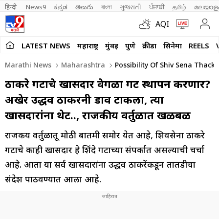
हिन्दी 
News9
ಕನ್ನಡ
తెలుగు
বাংলা
ગુજરાતી
ਪੰਜਾਬੀ
தமிழ்
മലയാള
AQI
LATEST NEWS
महाराष्ट्र
मुंबई
पुणे
क्रीडा
सिनेमा
REELS
Marathi News
Maharashtra
Possibility Of Shiv Sena Thac
ठाकरे गटाचे खासदार वेगळा गट स्थापन करणार?
अखेर उद्धव ठाकरेंनी डाव टाकला, त्या
खासदारांना थेट.., राजकीय वर्तुळात खळबळ
राजकीय वर्तुळातू मोठी बातमी समोर येत आहे, शिवसेना ठाकरे
गटाचे काही खासदार हे शिंदे गटाच्या संपर्कात असल्याची चर्चा
आहे. आता या सर्व खासदारांना उद्धव ठाकरेंकडून तातडीचा
संदेश पाठवण्यात आला आहे.