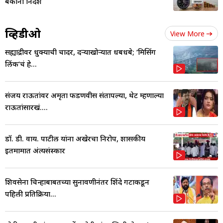
बँकांना निर्देश
व्हिडीओ
View More
सह्याद्रीवर धुक्याची चादर, दऱ्याखोऱ्यात धबधबे; ‘मिसिंग
लिंक’चं हे...
संजय राऊतांवर अमृता फडणवीस संतापल्या, थेट म्हणाल्या
राऊतांसारखं....
डॉ. डी. वाय. पाटील यांना अखेरचा निरोप, शासकीय
इतमामात अंत्यसंस्कार
शिवसेना चिन्हाबाबतच्या सुनावणीनंतर शिंदे गटाकडून
पहिली प्रतिक्रिया...