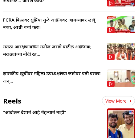
अचानक... कारण काय?
FCRA बिलावर सुप्रिया सुळे आक्रमक; आमच्यावर लादू
नका, आधी चर्चा करा!
मराठा आरक्षणावरून मनोज जरांगे पाटील आक्रमक;
मराठ्यांच्या नोंदी रद्द...
शासकीय खुर्चीवर महिला उपध्यक्षांच्या जागेवर पती बसला
अन्...
Reels
View More
"आंदोलन देशाचं आहे चेहऱ्याचं नाही"