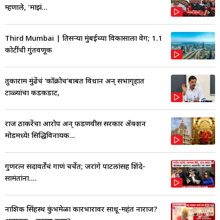
म्हणाले, 'माझं...
Third Mumbai | तिसऱ्या मुंबईच्या विकासाला वेग; 1.1
कोटींची गुंतवणूक
तुकाराम मुंढेंचं ‘कॉक्रोच’बाबत विधान अन् सभागृहात
टाळ्यांचा कडकडाट,
राज ठाकरेंचा आरोप अन् फडणवीस सरकार ॲक्शन
मोडमध्ये! सिद्धिविनायक...
गुणरत्न सदावर्तेंचं गाणं चर्चेत; जरांगे पाटलांसह शिंदे-
सामंतांना....
नाशिक सिंहस्थ कुंभमेळा कारभारावर साधू-महंत नाराज?