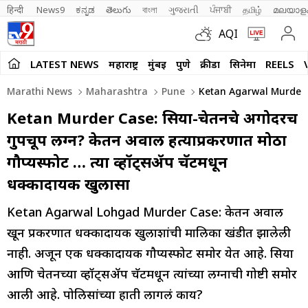
हिन्दी 
News9
ಕನ್ನಡ
తెలుగు
বাংলা
ગુજરાતી
ਪੰਜਾਬੀ
தமிழ்
മലയാള
AQI
LATEST NEWS
महाराष्ट्र
मुंबई
पुणे
क्रीडा
सिनेमा
REELS
Marathi News
Maharashtra
Pune
Ketan Agarwal Murder C
Ketan Murder Case: सिया-चेतनचे अगोदरच
गुपचूप लग्न? केतन अग्रवाल हत्याप्रकरणात मोठा
गौप्यस्फोट … त्या व्हॉट्सॲप चॅटमधून
धक्कादायक खुलासा
Ketan Agarwal Lohgad Murder Case: केतन अग्रवाल
खून प्रकरणात धक्कादायक खुलाशांची मालिका खंडीत झालेली
नाही. अजून एक धक्कादायक गौप्यस्फोट समोर येत आहे. सिया
आणि चेतनच्या व्हॉट्सॲप चॅटमधून त्यांच्या लग्नाची गोष्टी समोर
आली आहे. पोलिसांच्या हाती लागलं काय?