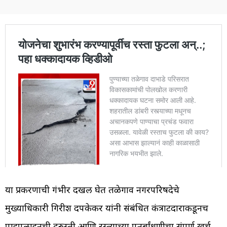
या प्रकरणाची गंभीर दखल घेत तळेगाव नगरपरिषदेचे
मुख्याधिकारी गिरीश दपकेकर यांनी संबंधित कंत्राटदाराकडूनच
पाइपलाइनची दुरुस्ती आणि रस्त्याच्या पुनर्बांधणीचा संपूर्ण खर्च