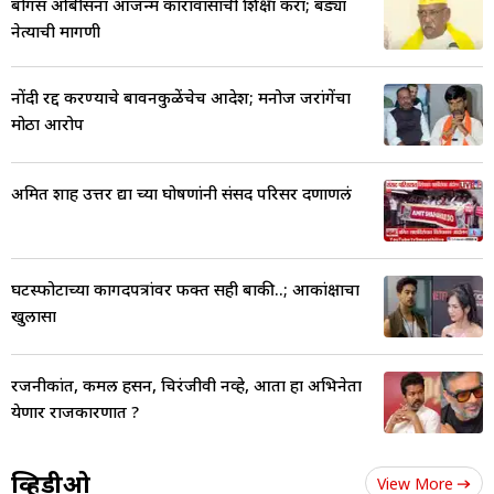
बोगस ओबीसींना आजन्म कारावासाची शिक्षा करा; बड्या
नेत्याची मागणी
नोंदी रद्द करण्याचे बावनकुळेंचेच आदेश; मनोज जरांगेंचा
मोठा आरोप
अमित शाह उत्तर द्या च्या घोषणांनी संसद परिसर दणाणलं
घटस्फोटाच्या कागदपत्रांवर फक्त सही बाकी..; आकांक्षाचा
खुलासा
रजनीकांत, कमल हसन, चिरंजीवी नव्हे, आता हा अभिनेता
येणार राजकारणात ?
व्हिडीओ
View More