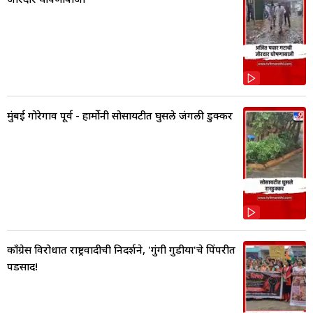
मुंबई गोरेगाव पूर्व - हार्मोनी सोसायटीत घुसले जंगली डुक्कर
काँग्रेस विरोधात राष्ट्रवादीची निदर्शने, 'गुंगी गुडीया'चे पिंपरीत
पडसाद!