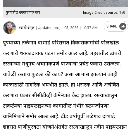
पुण्यातील धक्कादायक प्रकार
Image Credit source: Tv9
SHARE
स्वाती वेमूल
|
Updated on:
Jul 05, 2026 | 10:37 AM
पुण्याच्या तळेगाव दाभाडे परिसरात विकासकामांची पोलखोल
करणारी धक्कादायक घटना समोर आली आहे. शहरातील डांबरी
रस्त्याच्या मधूनच अचानकपणे पाण्याचा प्रचंड फवारा उसळला.
यावेळी रस्ताच फुटला की काय? असा आभास झाल्यानं काही
काळासाठी नागरिक भयभीत झाले. हा थरारक आणि अचंबित
करणारा प्रकार सीसीटीव्ही कॅमेऱ्यात कैद झाला. रस्त्याखालून
टाकलेल्या पाइपलाइनच्या कामातील गंभीर हलगर्जीपणा
यानिमित्ताने समोर आला आहे. दीड वर्षांपूर्वी तळेगाव दाभाडे
शहरात पाणीपुरवठा योजनेअंतर्गत रस्त्याखालून नवीन पाइपलाइन