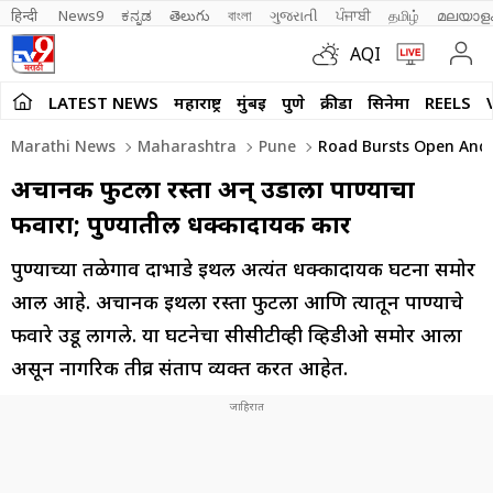
हिन्दी 
News9
ಕನ್ನಡ
తెలుగు
বাংলা
ગુજરાતી
ਪੰਜਾਬੀ
தமிழ்
മലയാള
AQI
LATEST NEWS
महाराष्ट्र
मुंबई
पुणे
क्रीडा
सिनेमा
REELS
Marathi News
Maharashtra
Pune
Road Bursts Open And 
अचानक फुटला रस्ता अन् उडाला पाण्याचा
फवारा; पुण्यातील धक्कादायक प्रकार
पुण्याच्या तळेगाव दाभाडे इथली अत्यंत धक्कादायक घटना समोर
आली आहे. अचानक इथला रस्ता फुटला आणि त्यातून पाण्याचे
फवारे उडू लागले. या घटनेचा सीसीटीव्ही व्हिडीओ समोर आला
असून नागरिक तीव्र संताप व्यक्त करत आहेत.