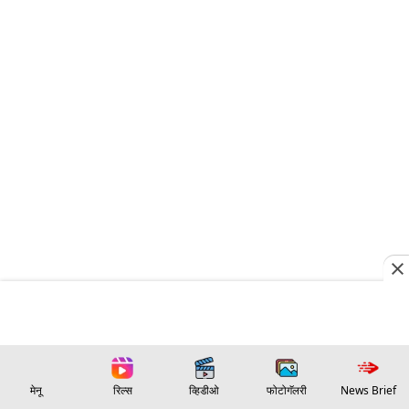
मेनू
रिल्स
व्हिडीओ
फोटोगॅलरी
News Brief