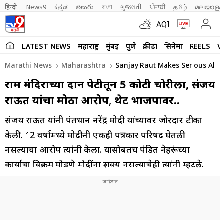
हिन्दी 
News9
ಕನ್ನಡ
తెలుగు
বাংলা
ગુજરાતી
ਪੰਜਾਬੀ
தமிழ்
മലയാള
AQI
LATEST NEWS
महाराष्ट्र
मुंबई
पुणे
क्रीडा
सिनेमा
REELS
Marathi News
Maharashtra
Sanjay Raut Makes Serious All
राम मंदिराच्या दान पेटीतून 5 कोटी चोरीला, संजय
राऊत यांचा मोठा आरोप, थेट भाजपावर..
संजय राऊत यांनी पंतप्रधान नरेंद्र मोदी यांच्यावर जोरदार टीका
केली. 12 वर्षामध्ये मोदींनी एकही पत्रकार परिषद घेतली
नसल्याचा आरोप त्यांनी केला. यासोबतच पंडित नेहरूंच्या
कार्याचा विक्रम मोडणे मोदींना शक्य नसल्याचेही त्यांनी म्हटले.