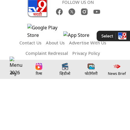
FOLLOW US ON
Contact Us
About Us
Advertise With Us
Complaint Redressal
Privacy Policy
Terms and Conditions
मेन्यू
रिल्स
व्हिडीओ
फोटोगॅलरी
News Brief
Network Sites:
TV9 Bharatvarsh
TV9 Telugu
TV9 Kannada
TV9 Bangla
TV9 Gujarati
TV9 Punjabi
TV9 Tamil
TV9 Malayalam
TV9 UP
News9 LIVE
Money9 LIVE
Copyright © 2026 TV9Marathi. All rights reserved.