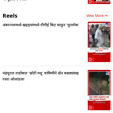
Reels
View More
अंबरनाथमध्ये खड्ड्यांमध्ये पीपीई किट घालून 'मूनवॉक'
चंद्रपूरात ताडोबात 'छोटी मधू' वाघिणीने दोन बछड्यांसह
रस्ता ओलांडला