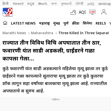
हिन्दी 
News9
ಕನ್ನಡ
తెలుగు
বাংলা
ગુજરાતી
ਪੰਜਾਬੀ
தமிழ்
മലയാള
AQI
LATEST NEWS
महाराष्ट्र
मुंबई
पुणे
क्रीडा
सिनेमा
REELS
Marathi News
Maharashtra
Three Killed In Three Separate 
राज्यात तीन विविध विचित्र अपघातात तीन ठार,
फवारणी यंत्रात साडी अडकली, ग्राईंडरने गळा
कापला गेला…
कुठे फवारणी यंत्रात साडी अडकल्याने महिलेचा मृत्यू झाला तर कुठे
ग्राईंडरने गळा कापल्याने सुताराचा मृत्यू झाला तर कुठे कुलरचा
शॉक लागून सहा वर्षांच्या बालकाचा मृत्यू झाला आहे. राज्यातील
अपघाताचे सत्र सुरुच आहे.