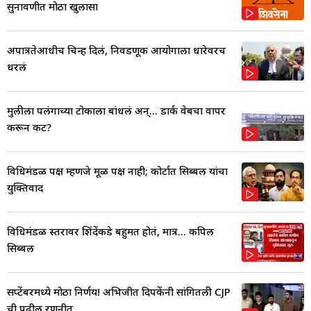
सुनावणीत मोठा खुलासा
अपात्रतेआधीच चिन्ह दिलं, निवडणूक आयोगाला धारेवरच
धरलं
मुलीला पलंगाच्या टोकाला बांधलं अन्... डार्क वेबचा वापर
करून कट?
विधिमंडळ पक्ष म्हणजे मूळ पक्ष नाही; कोर्टात सिब्बल यांचा
युक्तिवाद
विधिमंडळ स्तरावर शिंदेंकडे बहुमत होतं, मात्र... कपिल
सिब्बल
सप्टेंबरमध्ये मोठा निर्णय! अभिजीत दिपकेंनी सांगितली CJP
ची पुढील रणनीत