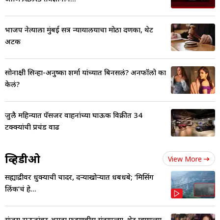
भाजप नेत्याला मुंबई सत्र न्यायालयाचा मोठा दणका, थेट
अटक
सोनाक्षी सिन्हा-अनुष्का शर्मा यांच्यात बिनसलं? अनफॉलो का
केलं?
जुलै महिन्यात पॅसेंजर वाहनांच्या घाऊक विक्रीत 34
टक्क्यांची प्रचंड वाढ
व्हिडीओ
View More
सह्याद्रीवर धुक्याची चादर, दऱ्याखोऱ्यात धबधबे; ‘मिसिंग
लिंक’चं हे...
संजय राऊतांवर अमृता फडणवीस संतापल्या, थेट म्हणाल्या