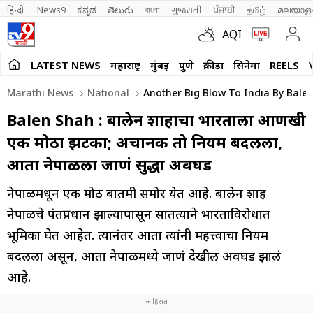
हिन्दी 
News9
ಕನ್ನಡ
తెలుగు
বাংলা
ગુજરાતી
ਪੰਜਾਬੀ
தமிழ்
മലയാള
AQI
LATEST NEWS
महाराष्ट्र
मुंबई
पुणे
क्रीडा
सिनेमा
REELS
Marathi News
National
Another Big Blow To India By Balen
Balen Shah : बालेन शाहाचा भारताला आणखी
एक मोठा झटका; अचानक तो नियम बदलला,
आता नेपाळला जाणं सुद्धा अवघड
नेपाळमधून एक मोठी बातमी समोर येत आहे. बालेन शाह
नेपाळचे पंतप्रधान झाल्यापासून सातत्याने भारताविरोधात
भूमिका घेत आहेत. त्यानंतर आता त्यांनी महत्त्वाचा नियम
बदलला असून, आता नेपाळमध्ये जाणं देखील अवघड झालं
आहे.