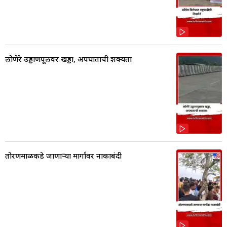
लोणेरे उड्डाणपूलवर खड्डा, अपघाताची शक्यता
तोरणमाळकडे जाणाऱ्या मार्गांवर नाकाबंदी