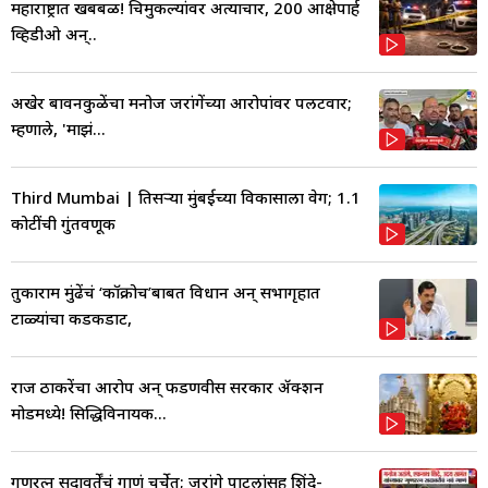
महाराष्ट्रात खबबळ! चिमुकल्यांवर अत्याचार, 200 आक्षेपार्ह
व्हिडीओ अन्..
अखेर बावनकुळेंचा मनोज जरांगेंच्या आरोपांवर पलटवार;
म्हणाले, 'माझं...
Third Mumbai | तिसऱ्या मुंबईच्या विकासाला वेग; 1.1
कोटींची गुंतवणूक
तुकाराम मुंढेंचं ‘कॉक्रोच’बाबत विधान अन् सभागृहात
टाळ्यांचा कडकडाट,
राज ठाकरेंचा आरोप अन् फडणवीस सरकार ॲक्शन
मोडमध्ये! सिद्धिविनायक...
गुणरत्न सदावर्तेंचं गाणं चर्चेत; जरांगे पाटलांसह शिंदे-