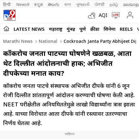
हिन्दी 
News9
ಕನ್ನಡ
తెలుగు
বাংলা
ગુજરાતી
ਪੰਜਾਬੀ
தமிழ்
മലയാള
AQI
LATEST NEWS
महाराष्ट्र
मुंबई
पुणे
क्रीडा
सिनेमा
REELS
Marathi News
National
Cockroach Janta Party Abhijeet Dipk
कॉकरोच जनता पार्टीच्या घोषणेने खळबळ, आता
थेट दिल्लीत आंदोलनाची हाक; अभिजीत
दीपकेच्या मनात काय?
कॉकरोच जनता पार्टीचे संस्थापक अभिजीत दीपके यांनी 6 जून
रोजी दिल्लीत शांततापूर्ण आंदोलन करण्याची घोषणा केली आहे.
NEET परीक्षेतील अनियमिततेमुळे लाखो विद्यार्थ्यांना त्रास झाला
आहे. याच्या विरोधात आता दीपके यांनी रस्त्यावर उतरण्याचा
निर्णय घेतला आहे.