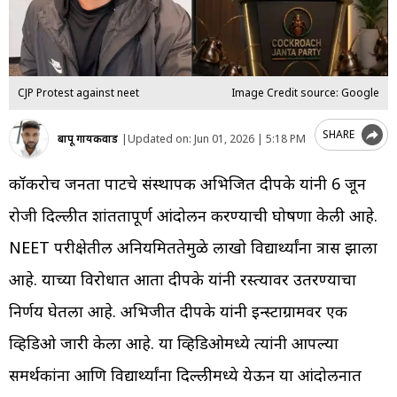
CJP Protest against neet
Image Credit source: Google
SHARE
बापू गायकवाड
|
Updated on:
Jun 01, 2026 | 5:18 PM
कॉकरोच जनता पार्टीचे संस्थापक अभिजित दीपके यांनी 6 जून
रोजी दिल्लीत शांततापूर्ण आंदोलन करण्याची घोषणा केली आहे.
NEET परीक्षेतील अनियमिततेमुळे लाखो विद्यार्थ्यांना त्रास झाला
आहे. याच्या विरोधात आता दीपके यांनी रस्त्यावर उतरण्याचा
निर्णय घेतला आहे. अभिजीत दीपके यांनी इन्स्टाग्रामवर एक
व्हिडिओ जारी केला आहे. या व्हिडिओमध्ये त्यांनी आपल्या
समर्थकांना आणि विद्यार्थ्यांना दिल्लीमध्ये येऊन या आंदोलनात