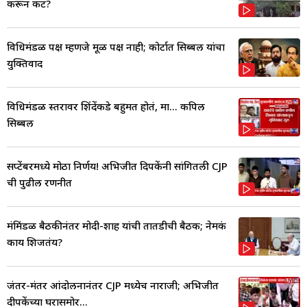
करून कट?
विधिमंडळ पक्ष म्हणजे मूळ पक्ष नाही; कोर्टात सिब्बल यांचा
युक्तिवाद
विधिमंडळ स्तरावर शिंदेंकडे बहुमत होतं, मात्र... कपिल
सिब्बल
सप्टेंबरमध्ये मोठा निर्णय! अभिजीत दिपकेंनी सांगितली CJP
ची पुढील रणनीत
मंत्रिमंडळ बैठकीनंतर मोदी-शाह यांची तातडीची बैठक; नेमकं
काय शिजतंय?
जंतर-मंतर आंदोलनानंतर CJP मध्येच नाराजी; अभिजीत
दीपकेंच्या घरासमोर...