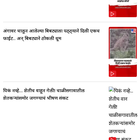
अंगावर चालून आलेल्या बिबट्याला पठ्ठ्याने दिली एकच
फाईट.. अन् बिबट्याने ठोकली धूम
पिकं नव्हे... शेतीच वाहून गेली! चाळीसगावातील
शेतकऱ्यांसमोर जगण्याचं भीषण संकट