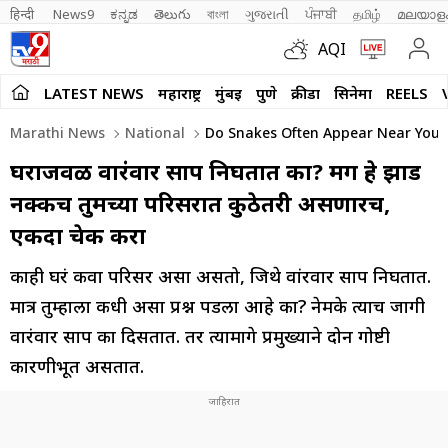
हिन्दी 
News9
ಕನ್ನಡ
తెలుగు
বাংলা
ગુજરાતી
ਪੰਜਾਬੀ
தமிழ்
മലയാള
AQI
LATEST NEWS
महाराष्ट्र
मुंबई
पुणे
क्रीडा
सिनेमा
REELS
Marathi News
National
Do Snakes Often Appear Near Your
घराजवळ वारंवार साप निघतात का? मग हे झाड
नक्कीच तुमच्या परिसरात कुठेतरी असणारच,
एकदा चेक करा
काही घरं किंवा परिसर असा असतो, जिथे वांरवार साप निघतात.
मात्र तुम्हाला कधी असा प्रश्न पडला आहे का? नेमके त्याच जागी
वारंवार साप का दिसतात. तर त्यामागे प्रमुख्याने दोन गोष्टी
कारणीभूत असतात.