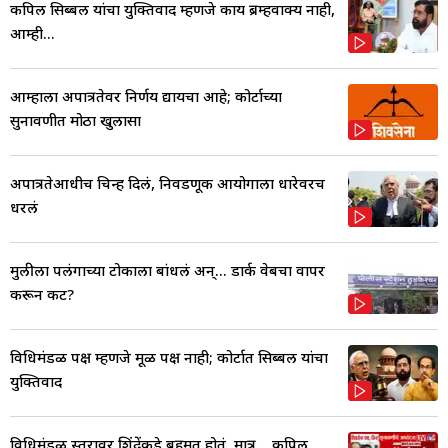
कपिल सिब्बल यांचा युक्तिवाद म्हणजे काय ब्रम्हवाक्य नाही,
आम्ही...
आम्हाला अपात्रतेवर निर्णय द्यायचा आहे; कोर्टाच्या
सुनावणीत मोठा खुलासा
अपात्रतेआधीच चिन्ह दिलं, निवडणूक आयोगाला धारेवरच
धरलं
मुलीला पलंगाच्या टोकाला बांधलं अन्... डार्क वेबचा वापर
करून कट?
विधिमंडळ पक्ष म्हणजे मूळ पक्ष नाही; कोर्टात सिब्बल यांचा
युक्तिवाद
विधिमंडळ स्तरावर शिंदेंकडे बहुमत होतं, मात्र... कपिल