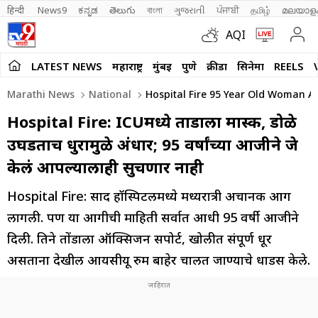
हिन्दी 
News9
ಕನ್ನಡ
తెలుగు
বাংলা
ગુજરાતી
ਪੰਜਾਬੀ
தமிழ்
മലയാള
AQI
LATEST NEWS
महाराष्ट्र
मुंबई
पुणे
क्रीडा
सिनेमा
REELS
Marathi News
National
Hospital Fire 95 Year Old Woman Ale
Hospital Fire: ICUमध्ये तोंडाला मास्क, डोळे
उघडताच धुरामुळे अंधार; 95 वर्षांच्या आजीने जे
केलं आपल्यालाही सुचणार नाही
Hospital Fire: प्रसाद हॉस्पिटलमध्ये मध्यरात्री अचानक आग
लागली. पण या आगीची माहिती सर्वात आधी 95 वर्षी आजीने
दिली. तिने तोंडाला ऑक्सिजन सपोर्ट, खोलीत संपूर्ण धूर
असताना देखील आयसीयू रुम बाहेर चालत जाण्याचे धाडस केले.