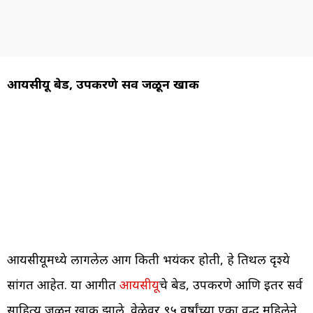
आयसीयू बेड, उपकरणे सर्व जळून खाक
आयसीयूमध्ये लागलेली आग किती भयंकर होती, हे तिथली दृश्ये
सांगत आहेत. या आगीत
आयसीयू
चे बेड, उपकरणे आणि इतर सर्व
साहित्य जळून खाक झाले. वेळेवर ९५ वर्षांच्या एका वृद्ध महिलेने