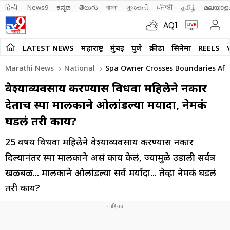
हिन्दी 
News9
ಕನ್ನಡ
తెలుగు
বাংলা
ગુજરાતી
ਪੰਜਾਬੀ
தமிழ்
മലയാള
AQI
LATEST NEWS
महाराष्ट्र
मुंबई
पुणे
क्रीडा
सिनेमा
REELS
Marathi News
National
Spa Owner Crosses Boundaries Afte
वेश्याव्यवसाय करण्यास विधवा महिलेने नकार
देताच स्पा मालकाने ओलांडल्या मर्यादा, नेमकं
घडलं तरी काय?
25 वर्षीय विधवा महिलेने वेश्याव्यवसाय करण्यास नकार
दिल्यानंतर स्पा मालकाने असं काय केलं, ज्यामुळे उडाली सर्वत्र
खळबळ... मालकाने ओलांडल्या सर्व मर्यादा... तेव्हा नेमकं घडलं
तरी काय?