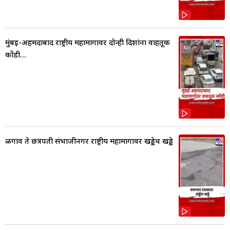
मुंबई-अहमदाबाद राष्ट्रीय महामार्गावर दोन्ही दिशांना वाहतूक
कोंडी...
ळगाव ते छत्रपती संभाजीनगर राष्ट्रीय महामार्गावर खड्डेच खड्डे