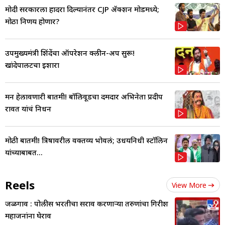
मोदी सरकारला हादरा दिल्यानंतर CJP ॲक्शन मोडमध्ये;
मोठा निर्णय होणार?
उपमुख्यमंत्री शिंदेंचा ऑपरेशन क्लीन-अप सुरू!
खांदेपालटचा इशारा
मन हेलावणारी बातमी! बॉलिवूडचा दमदार अभिनेता प्रदीप
रावत यांचं निधन
मोठी बातमी! त्रिषावरील वक्तव्य भोवलं; उधयनिधी स्टॉलिन
यांच्याबाबत...
Reels
View More
जळगाव : पोलीस भरतीचा सराव करणाऱ्या तरुणांचा गिरीश
महाजनांना घेराव