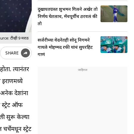
दुखापतग्रस्त शुभमन गिलने अखेर तो
निर्णय घेतलाच, मॅचपूर्वीच ठरवलं की
तो
ce: टीव्ही 9 मराठी
सर्जरीच्या वेदनेतही सोनू निगमने
गायले मोहम्मद रफी यांचं सुपरहिट
SHARE
गाणं
ोता. त्यानंतर
ि इराणमध्ये
 अनेक देशांना
स्ट्रेट ऑफ
ली सुरू केल्या
चेमधून स्ट्रेट