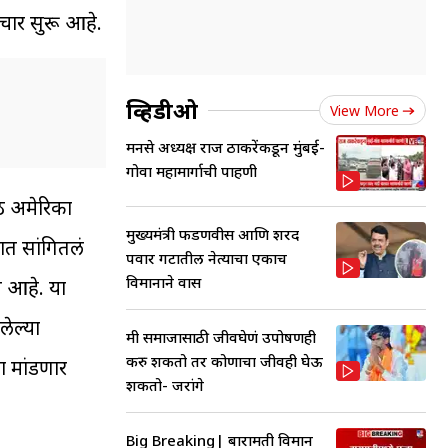
िचार सुरू आहे.
व्हिडीओ
View More
मनसे अध्यक्ष राज ठाकरेंकडून मुंबई-
गोवा महामार्गाची पाहणी
ठी अमेरिका
मुख्यमंत्री फडणवीस आणि शरद
दात सांगितलं
पवार गटातील नेत्याचा एकाच
विमानाने प्रवास
त आहे. या
लेल्या
मी समाजासाठी जीवघेणं उपोषणही
करु शकतो तर कोणाचा जीवही घेऊ
ा मांडणार
शकतो- जरांगे
Big Breaking| बारामती विमान