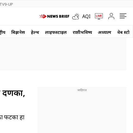
TV9-UP
AQI
्रीय
बिझनेस
हेल्थ
लाईफस्टाईल
राशीभविष्य
अध्यात्म
वेब स्टोर
ठा दणका,
ोठा फटका हा