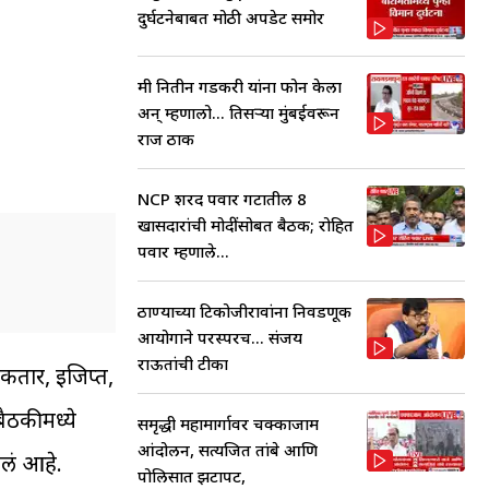
दुर्घटनेबाबत मोठी अपडेट समोर
मी नितीन गडकरी यांना फोन केला
अन् म्हणालो... तिसऱ्या मुंबईवरून
राज ठाक
NCP शरद पवार गटातील 8
खासदारांची मोदींसोबत बैठक; रोहित
पवार म्हणाले...
ठाण्याच्या टिकोजीरावांना निवडणूक
आयोगाने परस्परच... संजय
राऊतांची टीका
 कतार, इजिप्त,
ैठकीमध्ये
समृद्धी महामार्गावर चक्काजाम
आंदोलन, सत्यजित तांबे आणि
ेलं आहे.
पोलिसात झटापट,