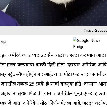
Image Credit sour
5 PM
डून अमेरिकेच्या तब्बल 22 सैन्य तळांवर हल्ला करण्यात आला ह
र थेट मोठा हल्ला करण्याची धमकी दिली होती. दरम्यान अमेरिका आण
ांपासून स्ट्रेट ऑफ होर्मुज बंद आहे. याचा मोठा फटका हा जगातील
ाने जगातील तब्बल 25 टक्के इंधनाची वाहतूक होते. दरम्यान आता 
जहाजांना सुरक्षा मिळावी, यासाठी अमेरिकेनं पुन्हा एकदा हालचा
्हणजे आता अमेरिकेनं मोठा निर्णय घेतला आहे, जर इराणसोबत चर्