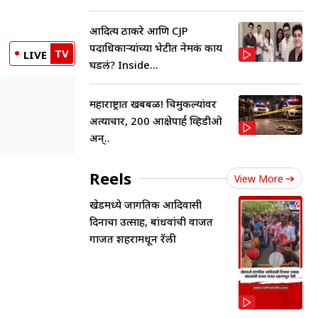
आदित्य ठाकरे आणि CJP
पदाधिकाऱ्यांच्या भेटीत नेमकं काय
TV
LIVE
घडलं? Inside...
महाराष्ट्रात खबबळ! चिमुकल्यांवर
अत्याचार, 200 आक्षेपार्ह व्हिडीओ
अन्..
Reels
View More
खेडमध्ये जागतिक आदिवासी
दिनाचा उत्साह, बांधवांची वाजत
गाजत शहरामधून रॅली