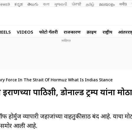
ews9
ಕನ್ನಡ
తెలుగు
বাংলা
ગુજરાતી
ਪੰਜਾਬੀ
தமிழ்
മലയാളം
मनी9
REELS
VIDEOS
फोटो गॅलरी
राजकारण
क्राईम
राष्ट्रीय
आंतरराष्ट
ary Force In The Strait Of Hormuz What Is Indias Stance
इराणच्या पाठिशी, डोनाल्ड ट्रम्प यांना मो
 ऑफ होर्मुज व्यापारी जहाजांच्या वाहतुकीसाठी बंद आहे. याचा म
मी समोर आली आहे.