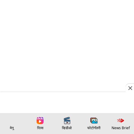
मेनू
रिल्स
व्हिडीओ
फोटोगॅलरी
News Brief