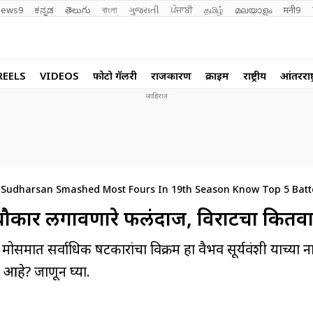
ews9
ಕನ್ನಡ
తెలుగు
বাংলা
ગુજરાતી
ਪੰਜਾਬੀ
தமிழ்
മലയാളം
मनी9
REELS
VIDEOS
फोटो गॅलरी
राजकारण
क्राईम
राष्ट्रीय
आंतरराष्ट
i Sudharsan Smashed Most Fours In 19th Season Know Top 5 Batte
 चौकार लगावणारे फलंदाज, विराटचा कितवा
समात सर्वाधिक षटकारांचा विक्रम हा वैभव सूर्यवंशी याच्या 
र आहे? जाणून घ्या.
M