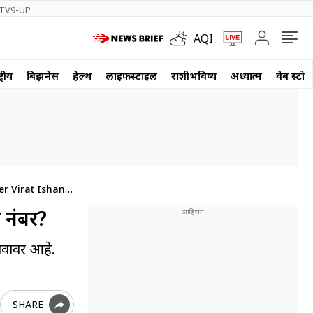
TV9-UP
AQI
्रीय
बिझनेस
हेल्थ
लाईफस्टाईल
राशीभविष्य
अध्यात्म
वेब स्टोर
r Virat Ishan
 नंबर?
नावावर आहे.
SHARE