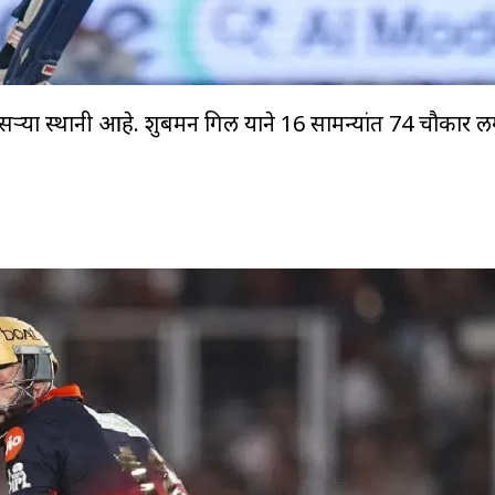
ुसऱ्या स्थानी आहे. शुबमन गिल याने 16 सामन्यांत 74 चौकार 