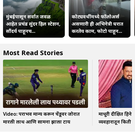
मुंबईपासून सर्वात जवळ
कोट्यवधींमध्ये फॉलोअर्स
आहेत प्रचंड सुंदर हिल स्टेशन,
असणारी ही अभिनेत्री घरात
सौंदर्य पाहूनच...
करतेय काम, फोटो पाहून...
Most Read Stories
Video: पराभव मान्य करून चेंडूवर जोरात
माधुरी दीक्षित हिन
मारली लाथ आणि सामना झाला टाय
व्यवहारातून किती 