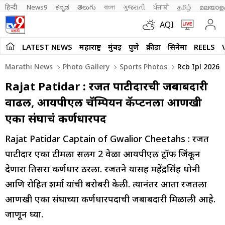
हिन्दी 
News9
ಕನ್ನಡ
తెలుగు
বাংলা
ગુજરાતી
ਪੰਜਾਬੀ
தமிழ்
മലയാള
AQI
LATEST NEWS
महाराष्ट्र
मुंबई
पुणे
क्रीडा
सिनेमा
REELS
Marathi News
Photo Gallery
Sports Photos
Rcb Ipl 2026 
Rajat Patidar : रजत पाटीदारची जबाबदारी
वाढली, आयपीएल चॅम्पियन कॅप्टनला आणखी
एका संघाचं कर्णधारपद
Rajat Patidar Captain of Gwalior Cheetahs : रजत
पाटीदार एका टीमला सलग 2 वेळा आयपीएल ट्रॉफी जिंकून
देणारा तिसरा कर्णधार ठरला. रजतने यासह महेंद्रसिंह धोनी
आणि रोहित शर्मा यांची बरोबरी केली. त्यानंतर आता रजतला
आणखी एका संघाच्या कर्णधारपदाची जबाबदारी मिळाली आहे.
जाणून घ्या.