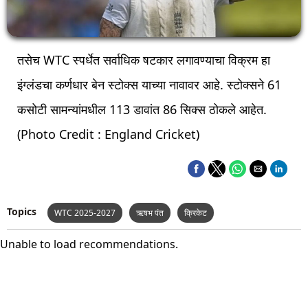
तसेच WTC स्पर्धेत सर्वाधिक षटकार लगावण्याचा विक्रम हा
इंग्लंडचा कर्णधार बेन स्टोक्स याच्या नावावर आहे. स्टोक्सने 61
कसोटी सामन्यांमधील 113 डावांत 86 सिक्स ठोकले आहेत.
(Photo Credit : England Cricket)
Topics
WTC 2025-2027
ऋषभ पंत
क्रिकेट
भारतीय पुरूष क्रिकेट संघ
रोहित शर्मा
Unable to load recommendations.