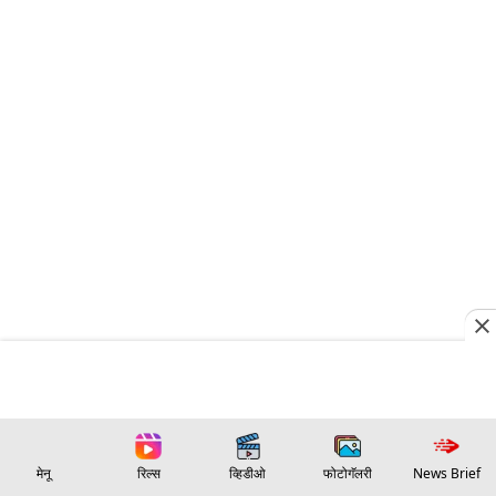
मेनू
रिल्स
व्हिडीओ
फोटोगॅलरी
News Brief