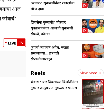
ठरणार?; सुनावणीनंतर राऊतांचा
 अश्याचा आज
मोठा दावा
या जीवाची
शिवसेना कुणाची? जोरदार
युक्तावादनंतर आजची सुनावणी
संपली, कोर्टात...
TV
LIVE
कुणबी प्रमाणपत्र अवैध, मराठा
समाजाच्या... छत्रपती
संभाजीनगरातून...
Reels
View More
भंडारा : चार दिवसांच्या विश्रांतीनंतर
तुमसर तालुक्यात मुसळधार पाऊस