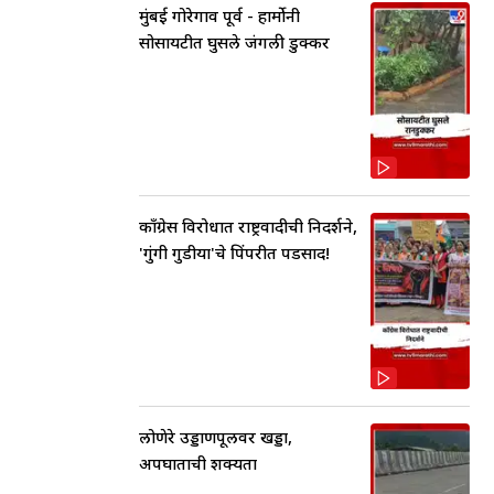
मुंबई गोरेगाव पूर्व - हार्मोनी
सोसायटीत घुसले जंगली डुक्कर
काँग्रेस विरोधात राष्ट्रवादीची निदर्शने,
'गुंगी गुडीया'चे पिंपरीत पडसाद!
लोणेरे उड्डाणपूलवर खड्डा,
अपघाताची शक्यता