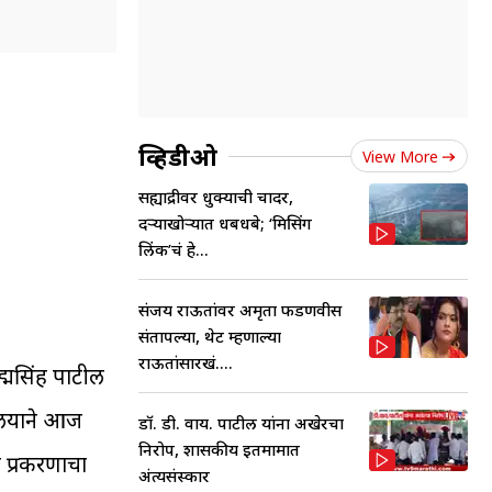
व्हिडीओ
View More
सह्याद्रीवर धुक्याची चादर,
दऱ्याखोऱ्यात धबधबे; ‘मिसिंग
लिंक’चं हे...
संजय राऊतांवर अमृता फडणवीस
संतापल्या, थेट म्हणाल्या
राऊतांसारखं....
्मसिंह पाटील
ायालयाने आज
डॉ. डी. वाय. पाटील यांना अखेरचा
निरोप, शासकीय इतमामात
 प्रकरणाचा
अंत्यसंस्कार