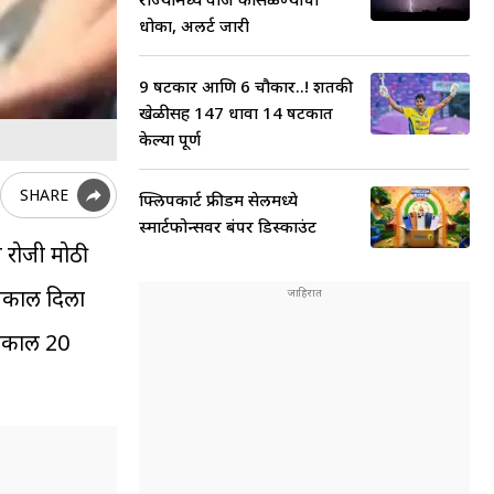
धोका, अलर्ट जारी
9 षटकार आणि 6 चौकार..! शतकी
खेळीसह 147 धावा 14 षटकात
केल्या पूर्ण
SHARE
फ्लिपकार्ट फ्रीडम सेलमध्ये
स्मार्टफोन्सवर बंपर डिस्काउंट
न रोजी मोठी
निकाल दिला
निकाल 20