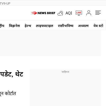
TV9-UP
AQI
्रीय
बिझनेस
हेल्थ
लाईफस्टाईल
राशीभविष्य
अध्यात्म
वेब स्टोर
डेट, थेट
न कोर्टात