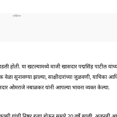
्वी घडली होती. या खटल्यामध्ये माजी खासदार पद्मसिंह पाटील यां
वेळा सुनावण्या झाल्या, साक्षीदारांच्या जुळवणी, याचिका आण
सदार ओमराजे निंबाळकर यांनी आपल्या भावना व्यक्त केल्या.
ी यांची निष्ठूर हत्या होऊन सुमारे 20 वर्षे झाली. अजूनही आम्