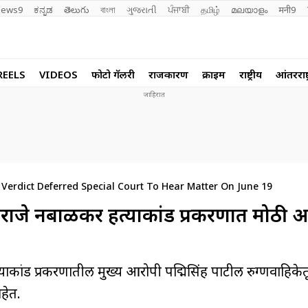
ews9
ಕನ್ನಡ
తెలుగు
বাংলা
ગુજરાતી
ਪੰਜਾਬੀ
தமிழ்
മലയാളം
मनी9
REELS
VIDEOS
फोटो गॅलरी
राजकारण
क्राईम
राष्ट्रीय
आंतरराष्ट
erdict Deferred Special Court To Hear Matter On June 19
 निंबाळकर हत्याकांड प्रकरणात मोठी अप
ड प्रकरणातील मुख्य आरोपी पद्मिसिंह पाटील रुग्णवाहिकेतू
हेत.