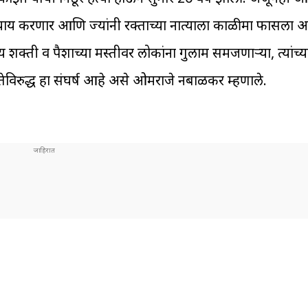
ता न्याय करणार आणि ज्यांनी रक्ताच्या नात्याला काळीमा फासला
शक्ती व पैशाच्या मस्तीवर लोकांना गुलाम समजणाऱ्या, त्यांच्
ेविरुद्ध हा संघर्ष आहे असे ओमराजे निंबाळकर म्हणाले.