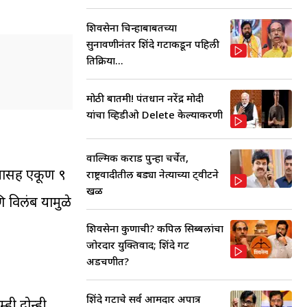
शिवसेना चिन्हाबाबतच्या
सुनावणीनंतर शिंदे गटाकडून पहिली
प्रतिक्रिया...
मोठी बातमी! पंतप्रधान नरेंद्र मोदी
यांचा व्हिडीओ Delete केल्याप्रकरणी
वाल्मिक कराड पुन्हा चर्चेत,
च्यासह एकूण ९
राष्ट्रवादीतील बड्या नेत्याच्या ट्वीटने
खळ
ि विलंब यामुळे
शिवसेना कुणाची? कपिल सिब्बलांचा
जोरदार युक्तिवाद; शिंदे गट
अडचणीत?
शिंदे गटाचे सर्व आमदार अपात्र
ही दोन्ही