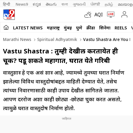
हिन्दी 
News9
ಕನ್ನಡ
తెలుగు
বাংলা
ગુજરાતી
ਪੰਜਾਬੀ
தமிழ்
മലയാള
AQI
LATEST NEWS
महाराष्ट्र
मुंबई
पुणे
क्रीडा
सिनेमा
REELS
Marathi News
Spiritual Adhyatmik
Vastu Shastra Are You M
Vastu Shastra : तुम्ही देखील करतायेत ही
चूक? पडू शकते महागात, घरात येते गरिबी
वास्तुशास्त्र हे एक असं शास्त्र आहे, ज्यामध्ये तुमच्या घरात निर्माण
झालेल्या विविध वास्तुदोषांबद्दल माहिती देण्यात येते, तसेच
त्यांच्या निवारणासाठी काही उपाय देखील सांगितले जातात.
आपण दररोज अशा काही छोट्या -छोट्या चुका करत असतो,
त्यामुळे घरात वास्तुदोष निर्माण होतो.