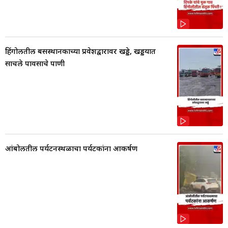
हिंगोलीतील बसस्थानकाच्या प्रवेशद्वारावर खड्डे, खड्डयात
साचले पावसाचे पाणी
आंबोलीतील पर्यटनस्थळाचा पर्यटकांना आकर्षण