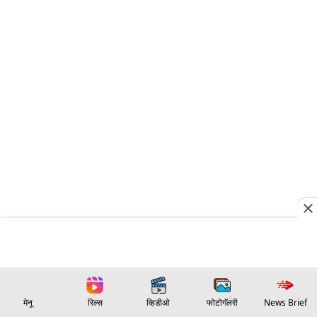
मेनू
रिल्स
व्हिडीओ
फोटोगॅलरी
News Brief