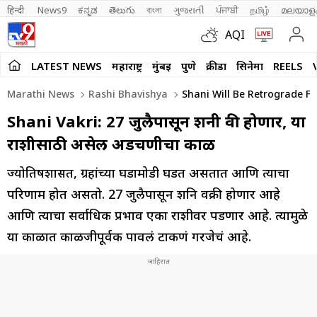
हिन्दी 
News9
ಕನ್ನಡ
తెలుగు
বাংলা
ગુજરાતી
ਪੰਜਾਬੀ
தமிழ்
മലയാള
AQI
LATEST NEWS
महाराष्ट्र
मुंबई
पुणे
क्रीडा
सिनेमा
REELS
Marathi News
Rashi Bhavishya
Shani Will Be Retrograde From
Shani Vakri: 27 जुलैपासून शनी वक्री होणार, या
राशीसाठी असेल अडचणीचा काळ
ज्योतिषशास्त्रात, ग्रहांच्या घडामोडी घडत असतात आणि त्याचा
परिणाम होत असतो. 27 जुलैपासून शनि वक्री होणार आहे
आणि त्याचा सर्वाधिक प्रभाव एका राशीवर पडणार आहे. त्यामुळे
या काळात काळजीपूर्वक पावलं टाकणं गरजेचं आहे.