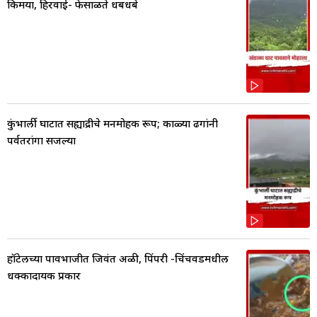
किमया, हिरवाई- फेसाळते धबधबे
कुंभार्ली घाटात सह्याद्रीचे मनमोहक रूप; काळ्या ढगांनी
पर्वतरांगा सजल्या
हॉटेलच्या पावभाजीत जिवंत अळी, पिंपरी -चिंचवडमधील
धक्कादायक प्रकार