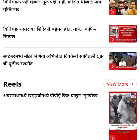
विधिमंडळ पक्ष म्हणजे मूळ पक्ष नाही; कोर्टात सिब्बल यांचा
युक्तिवाद
विधिमंडळ स्तरावर शिंदेंकडे बहुमत होतं, मात्र... कपिल
सिब्बल
सप्टेंबरमध्ये मोठा निर्णय! अभिजीत दिपकेंनी सांगितली CJP
ची पुढील रणनीत
Reels
View More
अंबरनाथमध्ये खड्ड्यांमध्ये पीपीई किट घालून 'मूनवॉक'