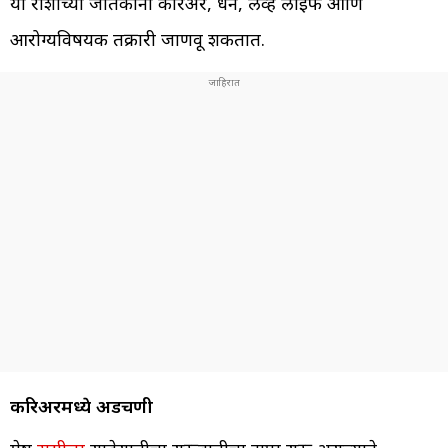
या राशीच्या जातकांना करिअर, धन, लव्ह लाईफ आणि
आरोग्यविषयक तक्रारी जाणवू शकतात.
करिअरमध्ये अडचणी