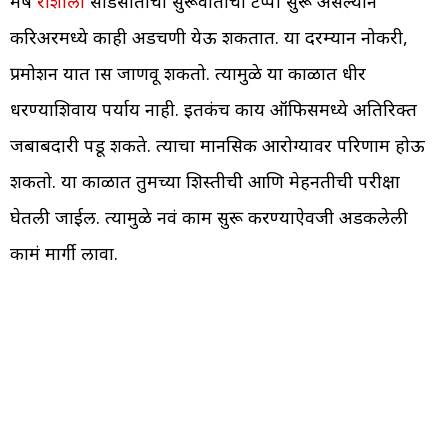
मेष
राशीला
साडेसातीचा सुरूवातीचा टप्पा सुरू असल्याने
करिअरमध्ये काही अडचणी येऊ शकतात. या दरम्यान नोकरी,
प्रमोशन यात त्रास जाणवू शकतो. त्यामुळे या काळात धीर
धरण्याशिवाय पर्याय नाही. इतकंच काय ऑफिसमध्ये अतिरिक्त
जबाबदारी पडू शकते. त्याचा मानसिक आरोग्यावर परिणाम होऊ
शकतो. या काळात तुमच्या शिस्तीची आणि मेहनतीची परीक्षा
घेतली जाईल. त्यामुळे नवं काम सुरू करण्याऐवजी अडकलेली
कामं मार्गी लावा.