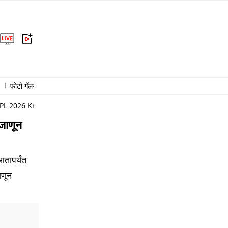
फोटो गॅलरी
राजकारण
क्राईम
राष्ट्रीय
आंतरराष्ट्रीय
बिझनेस
हेल्थ
 IPL 2026 Know Which Ones
जाणून
तापर्यंत
ाणून