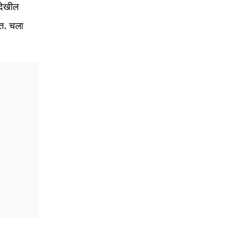
 देखील
ेत. चला