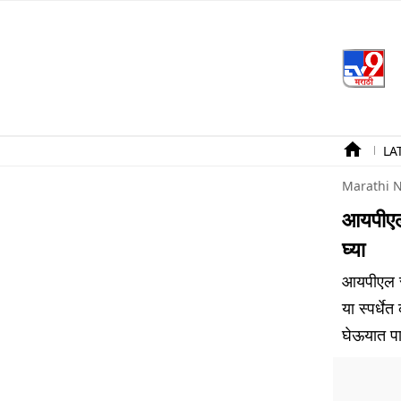
LA
Marathi 
आयपीएल 
घ्या
आयपीएल स्प
या स्पर्ध
घेऊयात पा