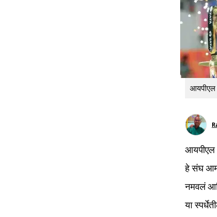
आयपीएल 20
R
आयपीएल 20
हे संघ आम
नमवलं आण
या स्पर्ध