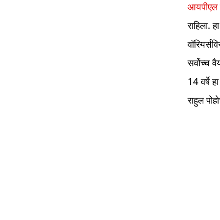
आयपीएल स्प
राहिला. हा
वॉरियर्सव
सर्वोच्च 
14 वर्षे 
राहुल पोह