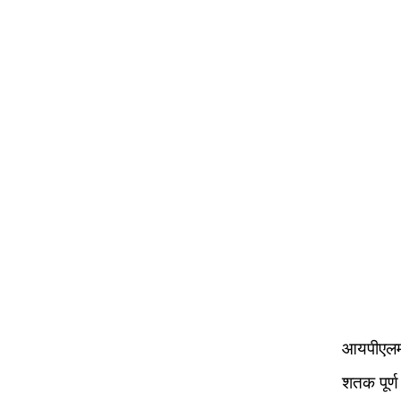
आयपीएलमध्
शतक पूर्ण