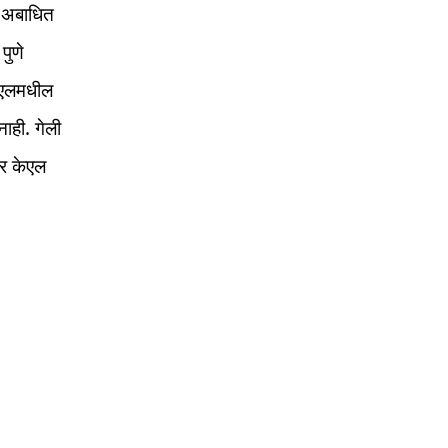
ी अबाधित
पुणे
पीएलमधील
ाही. गेली
ीर केएल