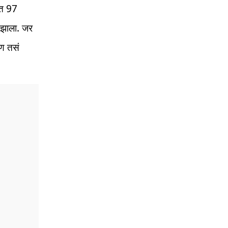
डूत 97
द झाला. जर
पण तसं