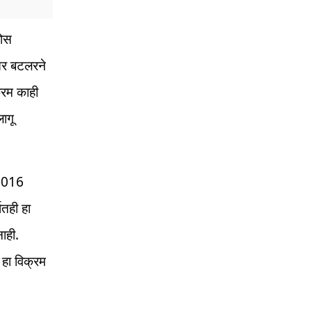
जोस
तर बटलरने
्रम काही
ागू
 2016
ातही हा
ाही.
 हा विक्रम