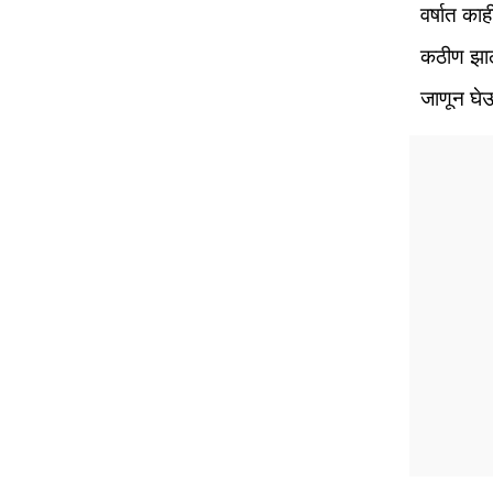
वर्षात का
कठीण झाल
जाणून घेऊ