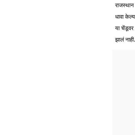
राजस्थान 
धावा केल्
या चेंडू
झालं नाही