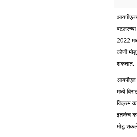
आयपीएलच्
बटलरच्या
2022 मध्य
कोणी मोडू
शकतात.
आयपीएल स्
मध्ये विरा
विक्रम का
इतकंच काय
मोडू शकल