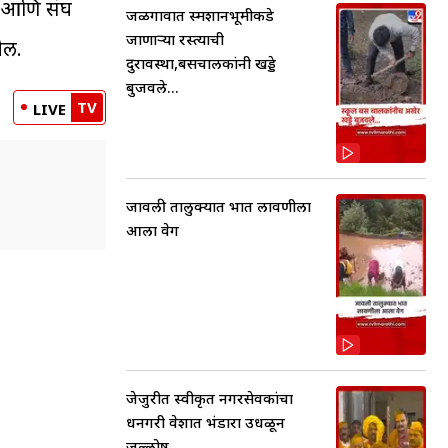
ला आणि संघ
जळगावात स्मशानभूमीकडे
जाणाऱ्या रस्त्याची
ील.
दुरावस्था,बसचालकांनी खड्डे
बुजवले...
TV
LIVE
जावली तालुक्यात भात लावणीला
आला वेग
जेजुरीत स्वीकृत नगरसेवकांचा
धनगरी वेशात भंडारा उधळून
जल्लोष