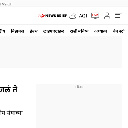
TV9-UP
AQI
्रीय
बिझनेस
हेल्थ
लाईफस्टाईल
राशीभविष्य
अध्यात्म
वेब स्टोर
लं ते
ीय संघाच्या