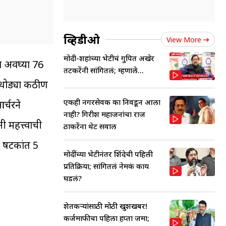
व्हिडीओ
View More
मोदी-शहांच्या भेटीचं गुपित अखेर
व अवघ्या 76
तटकरेंनी सांगितलं; म्हणाले...
ी थोड्या कठीण
एकही नगरसेवक का निवडून आला
र्चरने
नाही? गिरीश महाजनांचा राज
 महत्त्वाची
ठाकरेंना थेट सवाल
5 षटकांत 5
मोदींच्या भेटीनंतर शिंदेची पहिली
प्रतिक्रिया; सांगितलं नेमकं काय
घडलं?
शेतकऱ्यांसाठी मोठी खुशखबर!
कर्जमाफीचा पहिला हप्ता जमा;