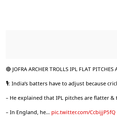
🔴 JOFRA ARCHER TROLLS IPL FLAT PITCHES
🎙️: India’s batters have to adjust because cri
– He explained that IPL pitches are flatter &
– In England, he…
pic.twitter.com/CcbijjP5fQ