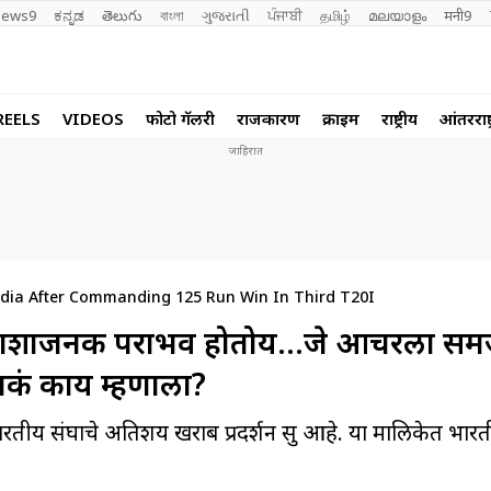
ews9
ಕನ್ನಡ
తెలుగు
বাংলা
ગુજરાતી
ਪੰਜਾਬੀ
தமிழ்
മലയാളം
मनी9
REELS
VIDEOS
फोटो गॅलरी
राजकारण
क्राईम
राष्ट्रीय
आंतरराष्ट
India After Commanding 125 Run Win In Third T20I
िराशाजनक पराभव होतोय…जे आर्चरला समज
मकं काय म्हणाला?
भारतीय संघाचे अतिशय खराब प्रदर्शन सुरु आहे. या मालिकेत भारत