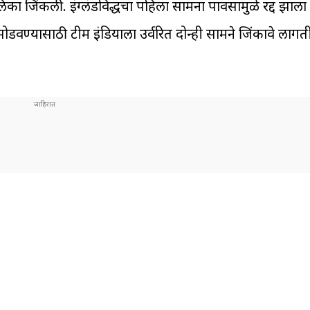
िका जिंकली. इंग्लंडविरुद्धचा पहिला सामना पावसामुळे रद्द झा
डवण्यासाठी टीम इंडियाला उर्वरित दोन्ही सामने जिंकावे लागत