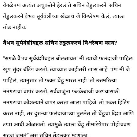
वेगळेपण अत्यंत अचूकतेने हेरलं ते सचिन तेंडुलकरने. सचिन
तेंडुलकरने वैभव सूर्यवंशीच्या खेळाचं जे विश्लेषण केलं, त्याला
तोड नाहीय.
वैभव सूर्यवंशीबद्दल सचिन तेंडुलकरचं विश्लेषण काय?
“सगळे वैभव सूर्यवंशीबद्दल बोलतायत. मी त्याची फलंदाजी पाहिली.
खूप सुंदर बॅटिंग करतो. त्याच्यात काहीतरी खास आहे. पण मी जे
पाहिलं, त्यानुसार तो फक्त चेंडू मारत नाही. तो उत्तमरित्या
मनगटाचा वापर करतो. सर्वबाजूंना फटकेबाजी करण्यासाठी
मनगटाचा कौशल्याने वापर करता आला पाहिजे. तो फक्त हिटिंग
करत नाही, तर दुसऱ्या फलंदाजांच्या तुलनेत तो चेंडूचा दिशा आणि
टप्पा आधी ओळखतो. त्यामुळे त्याला चेंडू सीमारेषेपार पोहोचवणं
सहज जमतं” असं सचिन तेंडुलकर म्हणाला.