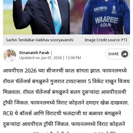
Sachin Tendulkar-Vaibhav sooryavanshi
Image Credit source: PTI
Dinananth Parab
|
SHARE
Updated on:
Jun 01, 2026 | 12:06 PM
आयपीएल 2026 च्या सीजनची काल सांगता झाली. फायनलमध्ये
रॉयल चॅलेंजर्स बंगळुरुने गुजरात टायटन्सवर 5 विकेट राखून विजय
मिळवला. रॉयल चॅलेंजर्स बंगळुरुने सलग दुसऱ्यांदा आयपीएलची
ट्रॉफी जिंकली. फायनलमध्ये विराट कोहलीने दमदार खेळ दाखवला.
RCB चे बॉलर्स आणि विराटची फलंदाजी या बळावर बंगळुरुने
दुसऱ्यांदा आयपीएल ट्रॉफी जिंकली. फायनलमध्ये विराट कोहलीने