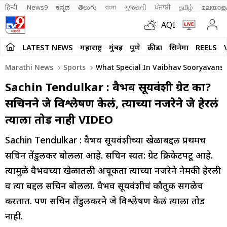
हिन्दी 
News9
ಕನ್ನಡ
తెలుగు
বাংলা
ગુજરાતી
ਪੰਜਾਬੀ
தமிழ்
മലയാള
AQI
LATEST NEWS
महाराष्ट्र
मुंबई
पुणे
क्रीडा
सिनेमा
REELS
Marathi News
Sports
What Special In Vaibhav Sooryavansh
Sachin Tendulkar : वैभव सूर्यवंशी ग्रेट का?
सचिनने जे विश्लेषण केलं, त्याच्या नजरेने जे हेरलं
त्याला तोड नाही VIDEO
Sachin Tendulkar : वैभव सूर्यवंशीच्या खेळाबद्दल प्रथमच
सचिन तेंडुलकर बोलला आहे. सचिन स्वत: ग्रेट क्रिकेटपटू आहे.
त्यामुळे वैभवच्या खेळातली अचूकता त्याच्या नजरेने नेमकी हेरली
व त्या बद्दल सचिन बोलला. वैभव सूर्यवंशीचं कौतुक सगळेच
करतात. पण सचिन तेंडुलकरने जे विश्लेषण केलं त्याला तोड
नाही.