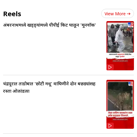
Reels
View More
अंबरनाथमध्ये खड्ड्यांमध्ये पीपीई किट घालून 'मूनवॉक'
चंद्रपूरात ताडोबात 'छोटी मधू' वाघिणीने दोन बछड्यांसह
रस्ता ओलांडला