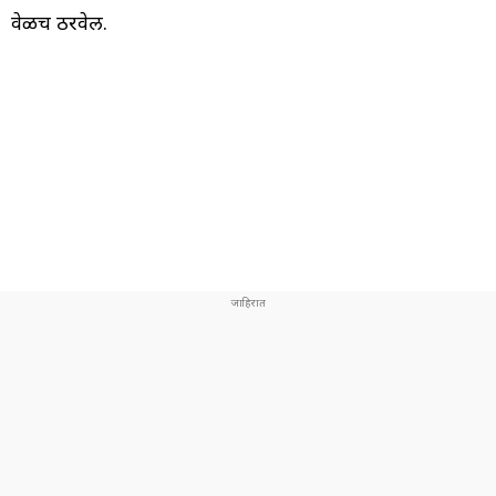
वेळच ठरवेल.