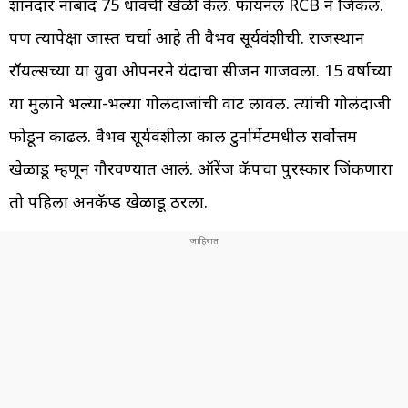
शानदार नाबाद 75 धावंची खेळी केली. फायनल RCB ने जिंकली.
पण त्यापेक्षा जास्त चर्चा आहे ती वैभव सूर्यवंशीची. राजस्थान
रॉयल्सच्या या युवा ओपनरने यंदाचा सीजन गाजवला. 15 वर्षाच्या
या मुलाने भल्या-भल्या गोलंदाजांची वाट लावली. त्यांची गोलंदाजी
फोडून काढली. वैभव सूर्यवंशीला काल टुर्नामेंटमधील सर्वोत्तम
खेळाडू म्हणून गौरवण्यात आलं. ऑरेंज कॅपचा पुरस्कार जिंकणारा
तो पहिला अनकॅप्ड खेळाडू ठरला.