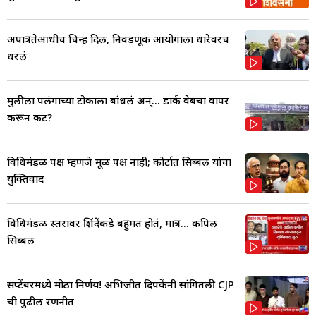
अपात्रतेआधीच चिन्ह दिलं, निवडणूक आयोगाला धारेवरच
धरलं
मुलीला पलंगाच्या टोकाला बांधलं अन्... डार्क वेबचा वापर
करून कट?
विधिमंडळ पक्ष म्हणजे मूळ पक्ष नाही; कोर्टात सिब्बल यांचा
युक्तिवाद
विधिमंडळ स्तरावर शिंदेंकडे बहुमत होतं, मात्र... कपिल
सिब्बल
सप्टेंबरमध्ये मोठा निर्णय! अभिजीत दिपकेंनी सांगितली CJP
ची पुढील रणनीत