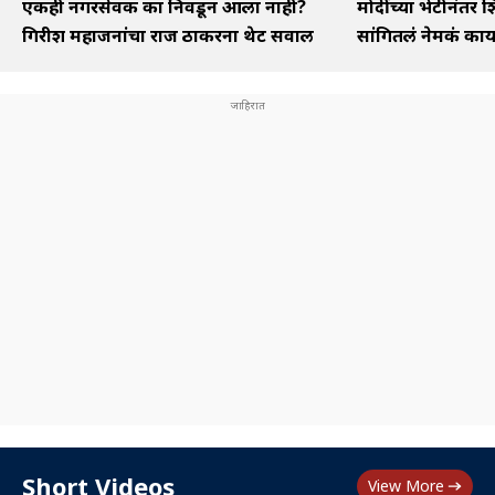
एकही नगरसेवक का निवडून आला नाही?
मोदींच्या भेटीनंतर शि
गिरीश महाजनांचा राज ठाकरेंना थेट सवाल
सांगितलं नेमकं का
Short Videos
View More