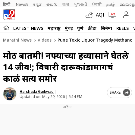
हिन्दी 
News9
ಕನ್ನಡ
తెలుగు
বাংলা
ગુજરાતી
ਪੰਜਾਬੀ
தமிழ்
മലയാള
AQI
LATEST NEWS
महाराष्ट्र
मुंबई
पुणे
क्रीडा
सिनेमा
REELS
Marathi News
Videos
Pune Toxic Liquor Tragedy Methanol 
मोठी बातमी! नफ्याच्या हव्यासाने घेतले
14 जीव!; विषारी दारूकांडामागचं
काळं सत्य समोर
Harshada Gaikwad
|
SHARE
Updated on:
May 29, 2026 | 5:14 PM