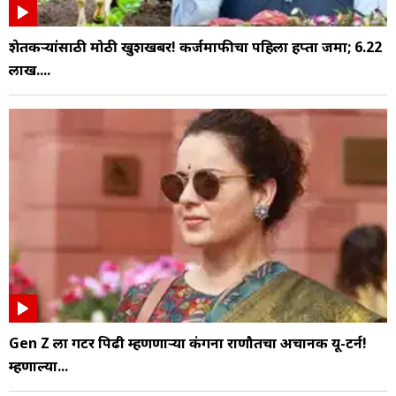
शेतकऱ्यांसाठी मोठी खुशखबर! कर्जमाफीचा पहिला हप्ता जमा; 6.22
लाख....
Gen Z ला गटर पिढी म्हणणाऱ्या कंगना राणौतचा अचानक यू-टर्न!
म्हणाल्या...