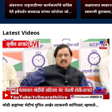
अंबरनाथ :राष्ट्रवादीच्या कार्यकर्त्यांचे काँग्रेस
जळगावात स्मशानभ
नेते हर्षवर्धन सपकाळ यांच्या फोटोला जोडे
रस्त्याची दुरावस्थ
मारो आंदोलन
बुजवले...
Latest Videos
मोदी-शहांच्या भेटीचं गुपित अखेर तटकरेंनी सांगितलं; म्हणाले...