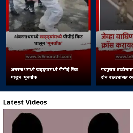
अंबरनाथमध्ये खड्ड्यांमध्ये पीपीई किट
चंद्रपूरात ताडोबा
घालून 'मूनवॉक'
दोन बछड्यांसह र
Latest Videos