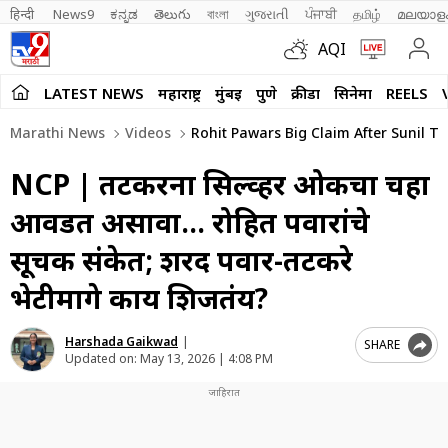
हिन्दी 
News9
ಕನ್ನಡ
తెలుగు
বাংলা
ગુજરાતી
ਪੰਜਾਬੀ
தமிழ்
മലയാള
AQI
LATEST NEWS
महाराष्ट्र
मुंबई
पुणे
क्रीडा
सिनेमा
REELS
Marathi News
Videos
Rohit Pawars Big Claim After Sunil Ta
NCP | तटकरेंना सिल्व्हर ओकचा चहा
आवडत असावा… रोहित पवारांचे
सूचक संकेत; शरद पवार-तटकरे
भेटीमागे काय शिजतंय?
Harshada Gaikwad
|
SHARE
Updated on:
May 13, 2026 | 4:08 PM