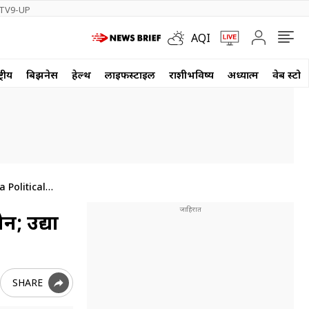
TV9-UP
AQI
्रीय
बिझनेस
हेल्थ
लाईफस्टाईल
राशीभविष्य
अध्यात्म
वेब स्टोर
 Political
न; उद्या
SHARE