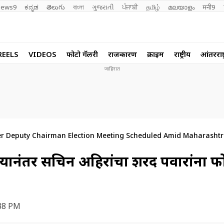
ews9
ಕನ್ನಡ
తెలుగు
বাংলা
ગુજરાતી
ਪੰਜਾਬੀ
தமிழ்
മലയാളം
मनी9
REELS
VIDEOS
फोटो गॅलरी
राजकारण
क्राईम
राष्ट्रीय
आंतरराष्ट
er Deputy Chairman Election Meeting Scheduled Amid Maharashtra
ल्यानंतर सचिन अहिरांचा शरद पवारांना फो
:38 PM