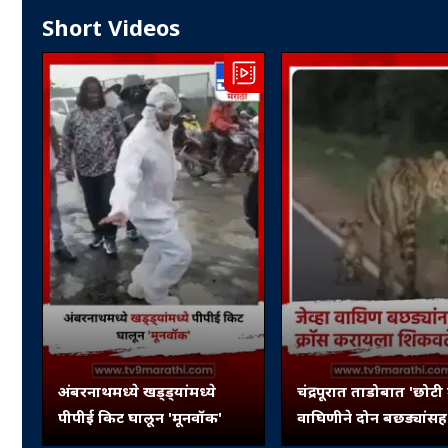
Short Videos
अंबरनाथमध्ये खड्ड्यांमध्ये
चंद्रपूरात ताडोबात 'छोटी 
पीपीई किट घालून 'मूनवॉक'
वाघिणीने दोन बछड्यांसह 
ओलांडला