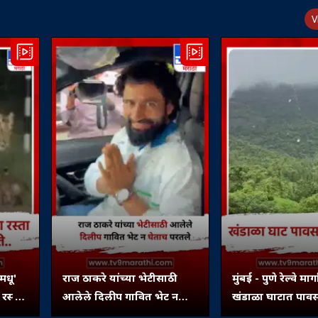
V
मधू'
राज ठाकरे यांच्या भेटीसाठी
मुंबई - पुणे रेल्वे मार
रस्ता
आलेले दिलीप गावित भेट न
खंडाळा घाटात पाव
घेताच परतले
किमया, हिरवाई- फे