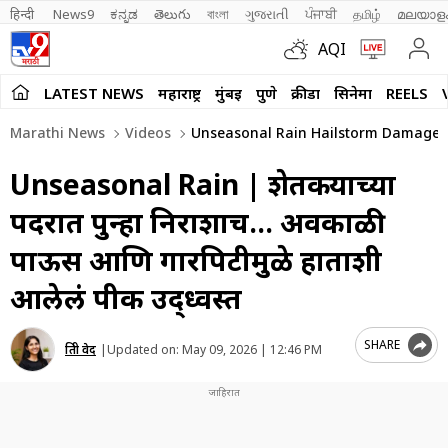
हिन्दी 
News9
ಕನ್ನಡ
తెలుగు
বাংলা
ગુજરાતી
ਪੰਜਾਬੀ
தமிழ்
മലയാള
AQI
LATEST NEWS
महाराष्ट्र
मुंबई
पुणे
क्रीडा
सिनेमा
REELS
Marathi News
Videos
Unseasonal Rain Hailstorm Damaged
Unseasonal Rain | शेतकऱ्याच्या
पदरात पुन्हा निराशाच… अवकाळी
पाऊस आणि गारपिटीमुळे हाताशी
आलेलं पीक उद्ध्वस्त
SHARE
प्रिती वेद
|
Updated on:
May 09, 2026 | 12:46 PM