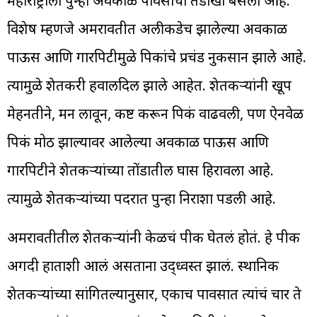
महाराष्ट्राला पुन्हा अवकाळी पावसाचा तडाखा बसला आहे.
विशेष म्हणजे अमरावतीत अलीकडेच झालेल्या अवकाळी
पाऊस आणि गारपिटीमुळे पिकांचे प्रचंड नुकसान झाले आहे.
त्यामुळे शेतकरी हवालदिल झाले आहेत. शेतकऱ्यांनी खूप
मेहनतीने, मन लावून, कष्ट करून पिकं वाढवली, पण ऐनवेळी
पिकं मोठी झाल्यावर आलेल्या अवकाळी पाऊस आणि
गारपिटीने शेतकऱ्यांच्या तोंडातील घास हिरावला आहे.
त्यामुळे शेतकऱ्यांच्या पदरात पुन्हा निराशा पडली आहे.
अमरावतीतील शेतकऱ्यांनी केळीचं पीक घेतलं होतं. हे पीक
अगदी हाताशी आलं असताना उद्ध्वस्त झालं. स्थानिक
शेतकऱ्यांच्या सांगितल्यानुसार, एकाच पावसात त्यांचं चार ते