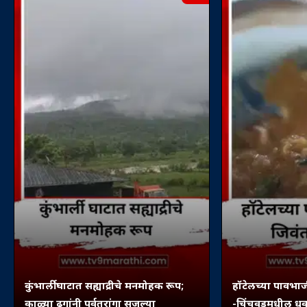
कुंभार्ली घाटात सह्याद्रीचे मनमोहक रूप;
हॉटेलच्या पावभाज
काळ्या ढगांनी पर्वतरांगा सजल्या
-चिंचवडमधील धक्