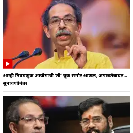
आम्ही निवडणुक आयोगाची 'ती' चूक समोर आणली, अपात्रतेबाबत...
सुनावणीनंतर