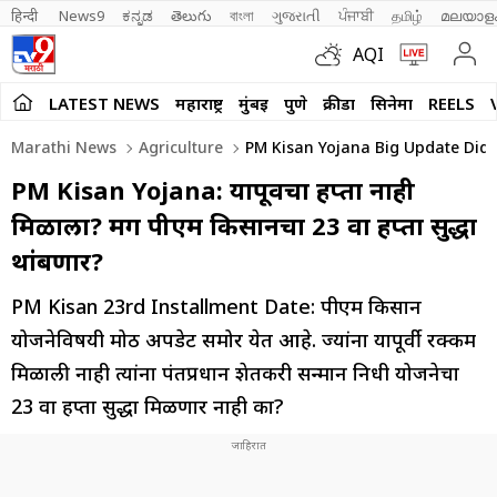
हिन्दी 
News9
ಕನ್ನಡ
తెలుగు
বাংলা
ગુજરાતી
ਪੰਜਾਬੀ
தமிழ்
മലയാള
AQI
LATEST NEWS
महाराष्ट्र
मुंबई
पुणे
क्रीडा
सिनेमा
REELS
Marathi News
Agriculture
PM Kisan Yojana Big Update Did 
PM Kisan Yojana: यापूर्वीचा हप्ता नाही
मिळाला? मग पीएम किसानचा 23 वा हप्ता सुद्धा
थांबणार?
PM Kisan 23rd Installment Date: पीएम किसान
योजनेविषयी मोठी अपडेट समोर येत आहे. ज्यांना यापूर्वी रक्कम
मिळाली नाही त्यांना पंतप्रधान शेतकरी सन्मान निधी योजनेचा
23 वा हप्ता सुद्धा मिळणार नाही का?