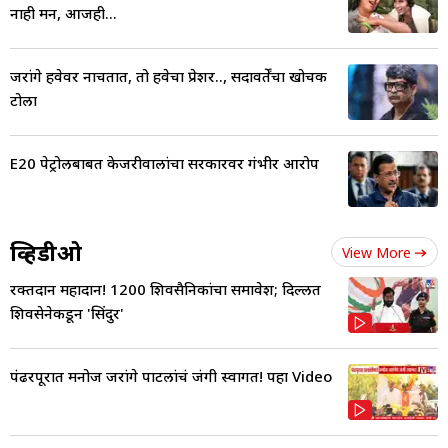
नाही मन, आजही...
जरांगे हवेवर नाचतात, तो हवेचा प्रेशर.., सदावर्तेंचा खोचक
टोला
E20 पेट्रोलबाबत केजरीवालांचा सरकारवर गंभीर आरोप
व्हिडीओ
View More
रक्तदान महादान! 1200 शिवसैनिकांचा समावेश; दिल्लीत
शिवसेनेकडून 'सिंदुर'
पंढरपूरात मनोज जरांगे पाटलांचं जंगी स्वागत! पहा Video