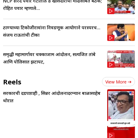
NCP शरद पवार गटातील 8 खासदारांची मोदींसोबत बैठक;
रोहित पवार म्हणाले...
ठाण्याच्या टिकोजीरावांना निवडणूक आयोगाने परस्परच...
संजय राऊतांची टीका
समृद्धी महामार्गावर चक्काजाम आंदोलन, सत्यजित तांबे
आणि पोलिसात झटापट,
Reels
View More
सरकारची दडपशाही , सिन्नर आंदोलनादरम्यान बाळासाहेब
थोरात