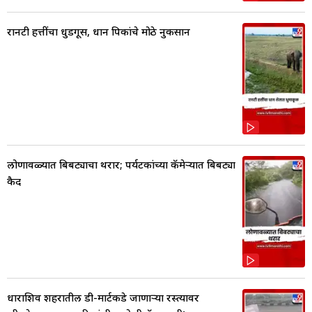
रानटी हत्तींचा धुडगूस, धान पिकांचे मोठे नुकसान
लोणावळ्यात बिबट्याचा थरार; पर्यटकांच्या कॅमेऱ्यात बिबट्या
कैद
धाराशिव शहरातील डी-मार्टकडे जाणाऱ्या रस्त्यावर