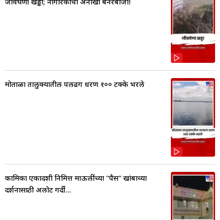
जीवघेणा खड्डा; नागरिकांची अनोखी बॅनरबाजी!
मोताळा तालुक्यातील पलढग धरण १०० टक्के भरले
कामिका एकादशी निमित्त माऊलींच्या "पैस" खांबाच्या
दर्शनासाठी अलोट गर्दी...