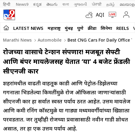
हिन्दी 
News9
ಕನ್ನಡ
తెలుగు
বাংলা
ગુજરાતી
ਪੰਜਾਬੀ
தமிழ்
മലയാള
AQI
LATEST NEWS
महाराष्ट्र
मुंबई
पुणे
क्रीडा
सिनेमा
REELS
Marathi News
Automobile
Best CNG Cars For Daily Office 
रोजच्या प्रवासाचे टेन्शन संपणार! मजबूत सेफ्टी
आणि बंपर मायलेजसह येतात ‘या’ 4 बजेट फ्रेंडली
सीएनजी कार
शहरांमधील वाढती वाहतूक कोंडी आणि पेट्रोल-डिझेलच्या
गगनाला भिडलेल्या किमतींमुळे रोज ऑफिसला जाणाऱ्यांसाठी
सीएनजी कार हा सर्वात स्वस्त पर्याय ठरत आहेत. उत्तम मायलेज
आणि कमी रनिंग कॉस्टमुळे या गाड्या मध्यमवर्गीयांच्या खिशाला
परवडतात. जर तुम्हीही रोजच्या प्रवासासाठी नवीन गाडी शोधत
असाल, तर हा एक उत्तम पर्याय आहे.