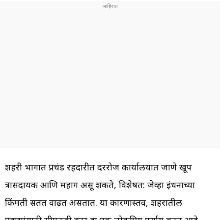
शहरी भागात प्रचंड रहदारीत दररोज कार्यालयात जाणे खूप
त्रासदायक आणि महाग असू शकते, विशेषत: जेव्हा इंधनाच्या
किंमती सतत वाढत असतात. या कारणास्तव, शहरातील
प्रवाशांसाठी सीएनजी कार हा एक लोकप्रिय पर्याय बनत आहे.