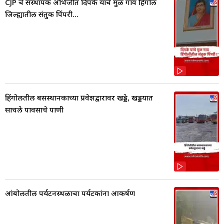
CJP चे संस्थापक अभिजीत दिपके यांचे मुळ गाव हिंगोली
जिल्ह्यातील संतुक पिंपरी...
हिंगोलीतील बसस्थानकाच्या प्रवेशद्वारावर खड्डे, खड्डयात
साचले पावसाचे पाणी
आंबोलीतील पर्यटनस्थळाचा पर्यटकांना आकर्षण