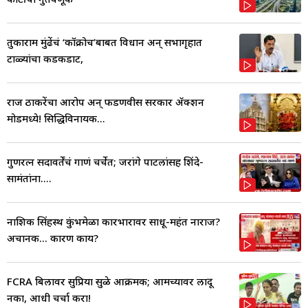
तुकाराम मुंढेंचं ‘कॉक्रोच’बाबत विधान अन् सभागृहात
टाळ्यांचा कडकडाट,
राज ठाकरेंचा आरोप अन् फडणवीस सरकार ॲक्शन
मोडमध्ये! सिद्धिविनायक...
गुणरत्न सदावर्तेंचं गाणं चर्चेत; जरांगे पाटलांसह शिंदे-
सामंतांना....
नाशिक सिंहस्थ कुंभमेळा कारभारावर साधू-महंत नाराज?
अचानक... कारण काय?
FCRA बिलावर सुप्रिया सुळे आक्रमक; आमच्यावर लादू
नका, आधी चर्चा करा!