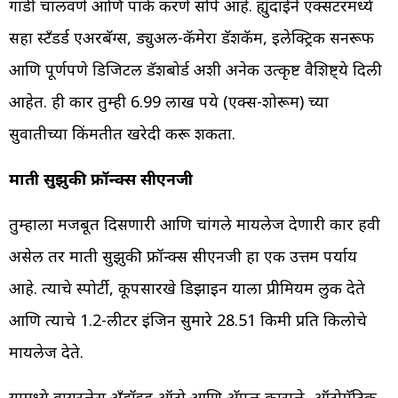
गाडी चालवणे आणि पार्क करणे सोपे आहे. ह्युंदाईने एक्सटरमध्ये
सहा स्टँडर्ड एअरबॅग्स, ड्युअल-कॅमेरा डॅशकॅम, इलेक्ट्रिक सनरूफ
आणि पूर्णपणे डिजिटल डॅशबोर्ड अशी अनेक उत्कृष्ट वैशिष्ट्ये दिली
आहेत. ही कार तुम्ही 6.99 लाख रुपये (एक्स-शोरूम) च्या
सुरुवातीच्या किंमतीत खरेदी करू शकता.
मारुती सुझुकी फ्रॉन्क्स सीएनजी
तुम्हाला मजबूत दिसणारी आणि चांगले मायलेज देणारी कार हवी
असेल तर मारुती सुझुकी फ्रॉन्क्स सीएनजी हा एक उत्तम पर्याय
आहे. त्याचे स्पोर्टी, कूपसारखे डिझाइन याला प्रीमियम लुक देते
आणि त्याचे 1.2-लीटर इंजिन सुमारे 28.51 किमी प्रति किलोचे
मायलेज देते.
यामध्ये वायरलेस अँड्रॉइड ऑटो आणि अ‍ॅपल कारप्ले, ऑटोमॅटिक