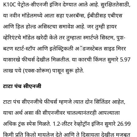
K10C पेट्रोल-सीएनजी इंजिन देण्यात आले आहे. सुरक्षिततेसाठी,
या नवीन मॉडेलमध्ये आता सहा एअरबॅग्स, ईबीडीसह एबीएस
आणि हिल होल्ड असिस्टचा समावेश आहे. जर तुम्ही हायर
व्हेरिएंटचे मॉडेल खरेदी केले तर तुम्हाला स्मार्टप्ले सिस्टम, पुश-
बटण स्टार्ट-स्टॉप आणि इलेक्ट्रिकली अॅडजस्टेबल साइड मिरर
यासारखे फीचर्स देखील मिळतील. या कारची किंमत सुमारे 5.97
लाख रुपये (एक्स-शोरूम) पासून सुरू होते.
टाटा पंच सीएनजी
टाटा पंच सीएनजीचे फीचर्स म्हणजे त्यात दोन सिलिंडर आहेत,
याचा अर्थ असा की सीएनजीवर चालल्यानंतरही आपल्याला
अधिक ट्रंक स्पेस मिळते. 1.2-लीटर रेव्होट्रॉन इंजिन सुमारे 26.99
किमी प्रति किलो मायलेज देते आणि ते दिसायला देखील मजबूत