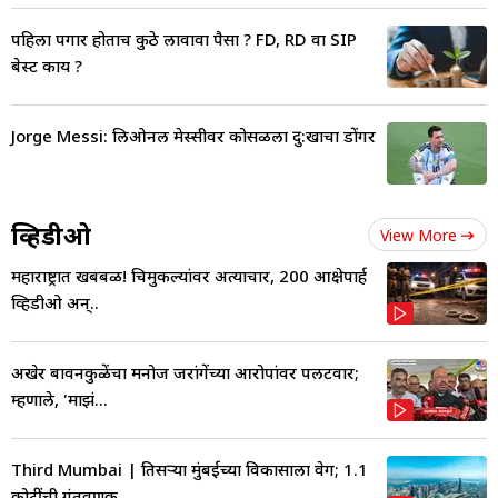
पहिला पगार होताच कुठे लावावा पैसा ? FD, RD वा SIP
बेस्ट काय ?
Jorge Messi: लिओनल मेस्सीवर कोसळला दु:खाचा डोंगर
व्हिडीओ
View More
महाराष्ट्रात खबबळ! चिमुकल्यांवर अत्याचार, 200 आक्षेपार्ह
व्हिडीओ अन्..
अखेर बावनकुळेंचा मनोज जरांगेंच्या आरोपांवर पलटवार;
म्हणाले, 'माझं...
Third Mumbai | तिसऱ्या मुंबईच्या विकासाला वेग; 1.1
कोटींची गुंतवणूक