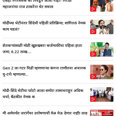
एकही नगरसेवक का निवडून आला नाही? गिरीश
महाजनांचा राज ठाकरेंना थेट सवाल
मोदींच्या भेटीनंतर शिंदेची पहिली प्रतिक्रिया; सांगितलं नेमकं
काय घडलं?
शेतकऱ्यांसाठी मोठी खुशखबर! कर्जमाफीचा पहिला हप्ता
जमा; 6.22 लाख....
Gen Z ला गटर पिढी म्हणणाऱ्या कंगना राणौतचा अचानक
यू-टर्न! म्हणाल्या...
मोदी-शिंदे भेटीचा फोटो आला समोर! तासाभराहून अधिक
चर्चा; बैठकीत नेमकं क
मी असेपर्यंत जरांगेंवर उपोषणाची वेळ येऊ देणार नाही! लाड