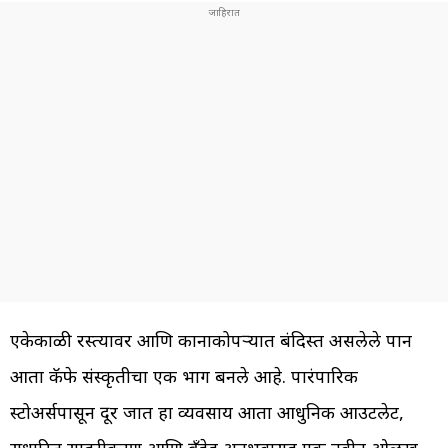
एकेकाळी रस्त्यावर आणि कानाकोपऱ्यात बंदिस्त असलेले पान
आता कॅफे संस्कृतीचा एक भाग बनले आहे. पारंपारिक
स्टोअर्सपासून दूर जात हा व्यवसाय आता आधुनिक आउटलेट,
सुधारित सादरीकरण आणि ब्रँडेड अनुभवासह एक नवीन ओळख