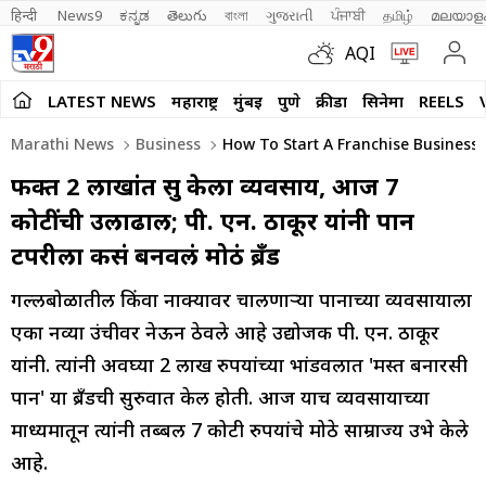
हिन्दी 
News9
ಕನ್ನಡ
తెలుగు
বাংলা
ગુજરાતી
ਪੰਜਾਬੀ
தமிழ்
മലയാള
AQI
LATEST NEWS
महाराष्ट्र
मुंबई
पुणे
क्रीडा
सिनेमा
REELS
Marathi News
Business
How To Start A Franchise Business
फक्त 2 लाखांत सुरू केला व्यवसाय, आज 7
कोटींची उलाढाल; पी. एन. ठाकूर यांनी पान
टपरीला कसं बनवलं मोठं ब्रँड
गल्लीबोळातील किंवा नाक्यावर चालणाऱ्या पानाच्या व्यवसायाला
एका नव्या उंचीवर नेऊन ठेवले आहे उद्योजक पी. एन. ठाकूर
यांनी. त्यांनी अवघ्या 2 लाख रुपयांच्या भांडवलात 'मस्त बनारसी
पान' या ब्रँडची सुरुवात केली होती. आज याच व्यवसायाच्या
माध्यमातून त्यांनी तब्बल 7 कोटी रुपयांचे मोठे साम्राज्य उभे केले
आहे.