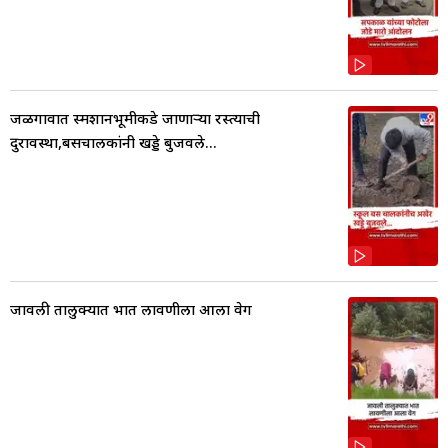
जळगावात स्मशानभूमीकडे जाणाऱ्या रस्त्याची
दुरावस्था,बसचालकांनी खड्डे बुजवले...
जावली तालुक्यात भात लावणीला आला वेग