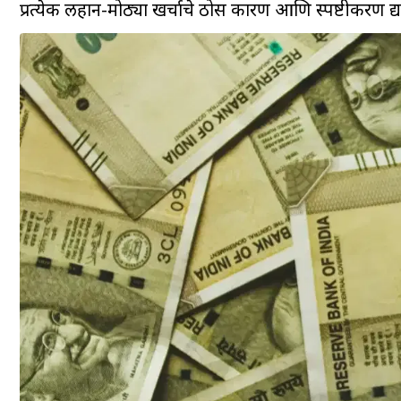
प्रत्येक लहान-मोठ्या खर्चाचे ठोस कारण आणि स्पष्टीकरण द्या