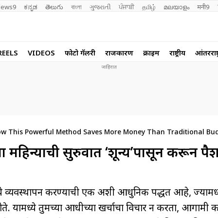
ews9
ಕನ್ನಡ
తెలుగు
বাংলা
ગુજરાતી
ਪੰਜਾਬੀ
தமிழ்
മലയാളം
मनी9
REELS
VIDEOS
फोटो गॅलरी
राजकारण
क्राईम
राष्ट्रीय
आंतरराष्ट
w This Powerful Method Saves More Money Than Traditional Bu
या महिन्याची सुरुवात ‘शून्य’पासून करून पैश
 व्यवस्थापन करण्याची एक अशी आधुनिक पद्धत आहे, ज्यामध्ये 
 होते. यामध्ये तुमच्या आधीच्या खर्चाचा विचार न करता, आगामी