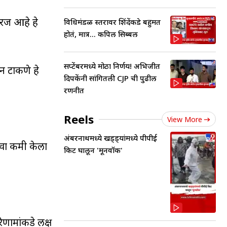
गरज आहे हे
विधिमंडळ स्तरावर शिंदेंकडे बहुमत
होतं, मात्र... कपिल सिब्बल
सप्टेंबरमध्ये मोठा निर्णय! अभिजीत
न टाकणे हे
दिपकेंनी सांगितली CJP ची पुढील
रणनीत
Reels
View More
अंबरनाथमध्ये खड्ड्यांमध्ये पीपीई
ंवा कमी केला
किट घालून 'मूनवॉक'
णामांकडे लक्ष