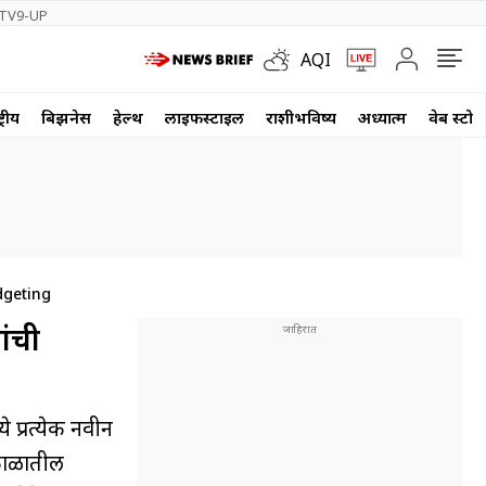
TV9-UP
AQI
्रीय
बिझनेस
हेल्थ
लाईफस्टाईल
राशीभविष्य
अध्यात्म
वेब स्टोर
dgeting
ांची
प्रत्येक नवीन
 काळातील