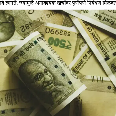
वे लागते, ज्यामुळे अनावश्यक खर्चांवर पूर्णपणे नियंत्रण मिळवता