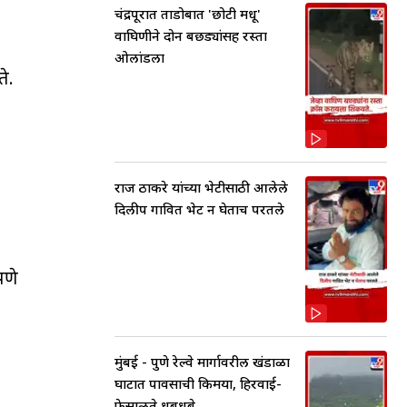
चंद्रपूरात ताडोबात 'छोटी मधू'
वाघिणीने दोन बछड्यांसह रस्ता
ओलांडला
े.
राज ठाकरे यांच्या भेटीसाठी आलेले
दिलीप गावित भेट न घेताच परतले
पणे
मुंबई - पुणे रेल्वे मार्गावरील खंडाळा
घाटात पावसाची किमया, हिरवाई-
फेसाळते धबधबे