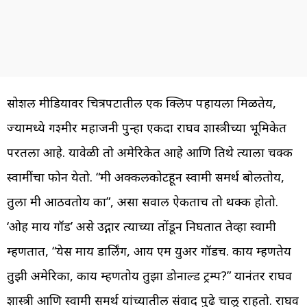
सोशल मीडियावर चित्रपटातील एक क्लिप पहायला मिळतेय,
ज्यामध्ये गश्मीर महाजनी पुन्हा एकदा राघव शास्त्रीच्या भूमिकेत
परतला आहे. यावेळी तो अमेरिकेत आहे आणि तिथे त्याला चक्क
स्वामींचा फोन येतो. “मी अक्कलकोटहून स्वामी समर्थ बोलतोय,
तुला मी आठवतोय का”, असा सवाल ऐकताच तो थक्क होतो.
‘ओह माय गॉड’ असे उद्गार त्याच्या तोंडून निघतात तेव्हा स्वामी
म्हणतात, “येस माय डार्लिंग, आय एम युअर गॉडच. काय म्हणतेय
तुझी अमेरिका, काय म्हणतोय तुझा डोनाल्ड ट्रम्प?” यानंतर राघव
शास्त्री आणि स्वामी समर्थ यांच्यातील संवाद पुढे चालू राहतो. राघव