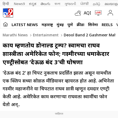
हिन्दी 
News9
ಕನ್ನಡ
తెలుగు
বাংলা
ગુજરાતી
ਪੰਜਾਬੀ
தமிழ்
മലയാള
AQI
LATEST NEWS
महाराष्ट्र
मुंबई
पुणे
क्रीडा
सिनेमा
REELS
Marathi News
Entertainment
Deool Band 2 Gashmeer Maha
काय म्हणतोय डोनाल्ड ट्रम्प? स्वामींचा राघव
शास्त्रीला अमेरिकेत फोन; गश्मीरच्या धमाकेदार
एण्ट्रीसोबत ‘देऊळ बंद 3’ची घोषणा
'देऊळ बंद 2' हा चित्रपट नुकताच प्रदर्शित झाला असून यामधील
एक क्लिप सध्या सोशल मीडियावर व्हायरल होत आहे. अभिनेता
गश्मीर महाजनीने या चित्रपटात राघव शास्त्री म्हणून दमदार एण्ट्री
केली आहे. अमेरिकेत काम करणाऱ्या राघवला स्वामींचा फोन
येतो अन्..