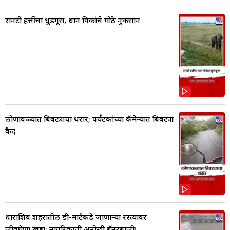
रानटी हत्तींचा धुडगूस, धान पिकांचे मोठे नुकसान
लोणावळ्यात बिबट्याचा थरार; पर्यटकांच्या कॅमेऱ्यात बिबट्या
कैद
धाराशिव शहरातील डी-मार्टकडे जाणाऱ्या रस्त्यावर
जीवघेणा खड्डा; नागरिकांची अनोखी बॅनरबाजी!