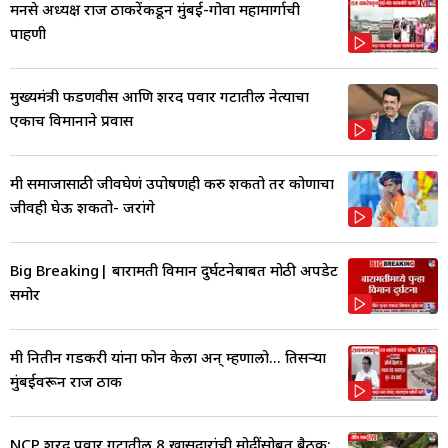
मनसे अध्यक्ष राज ठाकरेंकडून मुंबई-गोवा महामार्गाची
पाहणी
मुख्यमंत्री फडणवीस आणि शरद पवार गटातील नेत्याचा
एकाच विमानाने प्रवास
मी समाजासाठी जीवघेणं उपोषणही करु शकतो तर कोणाचा
जीवही घेऊ शकतो- जरांगे
Big Breaking| बारामती विमान दुर्घटनेबाबत मोठी अपडेट
समोर
मी नितीन गडकरी यांना फोन केला अन् म्हणालो... तिसऱ्या
मुंबईवरून राज ठाक
NCP शरद पवार गटातील 8 खासदारांची मोदींसोबत बैठक;