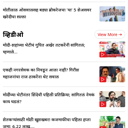
मोतीलाल ओसवालसह बड्या ब्रोकरेजचा 'या' 5 शेअर्सवर
खरेदीचा सल्ला
व्हिडीओ
View More
मोदी-शहांच्या भेटीचं गुपित अखेर तटकरेंनी सांगितलं;
म्हणाले...
एकही नगरसेवक का निवडून आला नाही? गिरीश
महाजनांचा राज ठाकरेंना थेट सवाल
मोदींच्या भेटीनंतर शिंदेची पहिली प्रतिक्रिया; सांगितलं नेमकं
काय घडलं?
शेतकऱ्यांसाठी मोठी खुशखबर! कर्जमाफीचा पहिला हप्ता
जमा; 6.22 लाख....