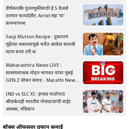
दीर्घकालीन गुंतवणुकीसाठी हे 5 शेअर्स
ठरणार फायदेशीर; Airtel सह 'या'
कंपन्यांमध्य
Saoji Mutton Recipe : तुकाराम
मुंढेंच्या वक्तव्यामुळे चर्चेत आलेलं सावजी
मटण बनतं तरी क
Maharashtra News LIVE :
सरसंघचालक मोहन भागवत यांचा मुंबई
GEN Z सोबत संवाद - Marathi News
| Maharashtra news live
IND vs SLC XI : इंग्लंड पाठोपाठ
updates in Ma
श्रीलंकेतही भारतीय गोलंदाजांची वाईट
अवस्था, नशिबान
बॉक्स ऑफीसवर तूफान कमाई