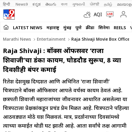
हिन्दी 
News9
ಕನ್ನಡ
తెలుగు
বাংলা
ગુજરાતી
ਪੰਜਾਬੀ
தமிழ்
മലയാള
AQI
LATEST NEWS
महाराष्ट्र
मुंबई
पुणे
क्रीडा
सिनेमा
REELS
Marathi News
Entertainment
Raja Shivaji Movie Box Office 
Raja Shivaji : बॉक्स ऑफीसवर ‘राजा
शिवाजी’चा डंका कायम, घोडदौड सुरूच, 8 व्या
दिवशीही बंपर कमाई
रितेश देशमुख दिग्दर्शित आणि अभिनित 'राजा शिवाजी'
चित्रपटाने बॉक्स ऑफिसवर आपले वर्चस्व कायम ठेवलं आहे.
छत्रपती शिवाजी महाराजांच्या जीवनावर आधारित असलेल्या या
चित्रपटाला प्रेक्षकांकडून प्रचंड प्रेम मिळत आहे. चित्रपटाने पहिल्या
आठवड्यात मोठे यश मिळवलं. मात्र, प्रदर्शनाच्या दिवसांमध्ये
त्याच्या कमाईत थोडी घट झाली आहे. आता सर्वांचे लक्ष आगामी