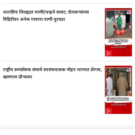
धाराशिव जिल्ह्यात पाणीटंचाईचे सावट; शेतकऱ्यांच्या
विहिरीवर अनेक गावांना पाणी पुरवठा
राष्ट्रीय स्वयंसेवक संघाचे सरसंघचालक मोहन भागवत शेगाव,
खामगाव दौऱ्यावर