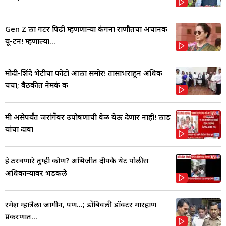
Gen Z ला गटर पिढी म्हणणाऱ्या कंगना राणौतचा अचानक
यू-टर्न! म्हणाल्या...
मोदी-शिंदे भेटीचा फोटो आला समोर! तासाभराहून अधिक
चर्चा; बैठकीत नेमकं क
मी असेपर्यंत जरांगेंवर उपोषणाची वेळ येऊ देणार नाही! लाड
यांचा दावा
हे ठरवणारे तुम्ही कोण? अभिजीत दीपके थेट पोलीस
अधिकाऱ्यावर भडकले
रमेश म्हात्रेला जामीन, पण...; डोंबिवली डॉक्टर मारहाण
प्रकरणात...