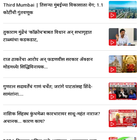
Third Mumbai | तिसऱ्या मुंबईच्या विकासाला वेग; 1.1
कोटींची गुंतवणूक
तुकाराम मुंढेंचं ‘कॉक्रोच’बाबत विधान अन् सभागृहात
टाळ्यांचा कडकडाट,
राज ठाकरेंचा आरोप अन् फडणवीस सरकार ॲक्शन
मोडमध्ये! सिद्धिविनायक...
गुणरत्न सदावर्तेंचं गाणं चर्चेत; जरांगे पाटलांसह शिंदे-
सामंतांना....
नाशिक सिंहस्थ कुंभमेळा कारभारावर साधू-महंत नाराज?
अचानक... कारण काय?