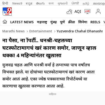
हिन्दी 
News9
ಕನ್ನಡ
తెలుగు
বাংলা
ગુજરાતી
ਪੰਜਾਬੀ
தமிழ்
മലയാള
AQI
LATEST NEWS
महाराष्ट्र
मुंबई
पुणे
क्रीडा
सिनेमा
REELS
Marathi News
Entertainment
Yuzvendra Chahal Dhanashree 
ना पैसा, ना प्रॉपर्टी.. धनश्री-चहलच्या
घटस्फोटामागचं खरं कारण समोर, जाणून व्हाल
थक्क! 4 महिन्यांनंतर खुलासा
युजवेंद्र चहल आणि धनश्री वर्मा हे लग्नाच्या पाच वर्षांतच
विभक्त झाले. या दोघांच्या घटस्फोटामागचं खरं कारण आता
समोर आलं आहे. एका ज्येष्ठ पत्रकाराच्या रिपोर्टमध्ये या
कारणाचा खुलासा करण्यात आला आहे.