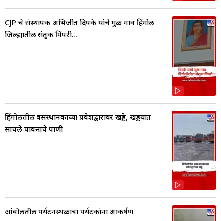
CJP चे संस्थापक अभिजीत दिपके यांचे मुळ गाव हिंगोली
जिल्ह्यातील संतुक पिंपरी...
हिंगोलीतील बसस्थानकाच्या प्रवेशद्वारावर खड्डे, खड्डयात
साचले पावसाचे पाणी
आंबोलीतील पर्यटनस्थळाचा पर्यटकांना आकर्षण