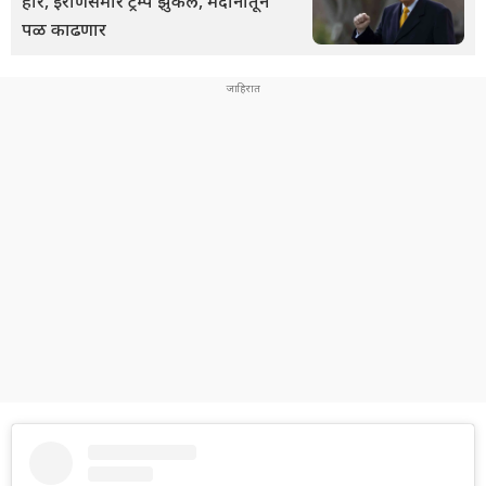
हार, इराणसमोर ट्रम्प झुकले, मैदानातून
पळ काढणार